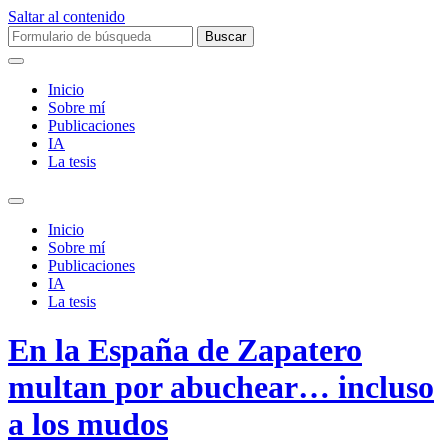
Saltar al contenido
Buscar:
Inicio
Sobre mí­
Publicaciones
IA
La tesis
Alternar
el
Inicio
campo
Sobre mí­
de
Publicaciones
búsqueda
IA
La tesis
En la España de Zapatero
multan por abuchear… incluso
a los mudos