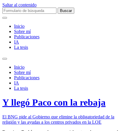
Saltar al contenido
Buscar:
Inicio
Sobre mí­
Publicaciones
IA
La tesis
Alternar
el
Inicio
campo
Sobre mí­
de
Publicaciones
búsqueda
IA
La tesis
Y llegó Paco con la rebaja
El BNG pide al Gobierno que elimine la obligatoriedad de la
religión y las ayudas a los centros privados en la LOE