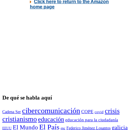
De qué se habla aquí
cibercomunicación
crisis
COPE
Cadena Ser
covid
cristianismo
educación
educación para la ciudadaní­a
El País
El Mundo
galicia
Federico Jiménez Losantos
EEUU
epc