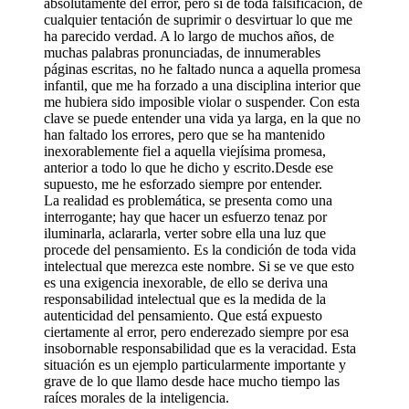
absolutamente del error, pero sí de toda falsificación, de
cualquier tentación de suprimir o desvirtuar lo que me
ha parecido verdad. A lo largo de muchos años, de
muchas palabras pronunciadas, de innumerables
páginas escritas, no he faltado nunca a aquella promesa
infantil, que me ha forzado a una disciplina interior que
me hubiera sido imposible violar o suspender. Con esta
clave se puede entender una vida ya larga, en la que no
han faltado los errores, pero que se ha mantenido
inexorablemente fiel a aquella viejísima promesa,
anterior a todo lo que he dicho y escrito.Desde ese
supuesto, me he esforzado siempre por entender.
La realidad es problemática, se presenta como una
interrogante; hay que hacer un esfuerzo tenaz por
iluminarla, aclararla, verter sobre ella una luz que
procede del pensamiento. Es la condición de toda vida
intelectual que merezca este nombre. Si se ve que esto
es una exigencia inexorable, de ello se deriva una
responsabilidad intelectual que es la medida de la
autenticidad del pensamiento. Que está expuesto
ciertamente al error, pero enderezado siempre por esa
insobornable responsabilidad que es la veracidad. Esta
situación es un ejemplo particularmente importante y
grave de lo que llamo desde hace mucho tiempo las
raíces morales de la inteligencia.