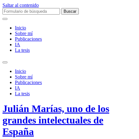
Saltar al contenido
Buscar:
Inicio
Sobre mí­
Publicaciones
IA
La tesis
Alternar
el
Inicio
campo
Sobre mí­
de
Publicaciones
búsqueda
IA
La tesis
Julián Marías, uno de los
grandes intelectuales de
España