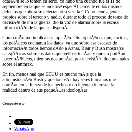
ocasiÃ³n se lo tomen en serio. Ya hubo una cuando fue el 11 de
septiembre en la que se incidiÃ³ especÃ­ficamente en los mismos
defectos que ahora se detectan otra vez: la CIA no tiene agentes
propios sobre el terreno y nadie, durante todo el proceso de toma de
decisiÃ³n de ir a la guerra, dio la voz de alarma sobre la escasa
informaciÃ³n de la que se disponÃ­a.
Como mÃ­nimo implica esta opciÃ³n. Otra opciÃ³n es que, encima,
los polÃ­ticos cocinaran los datos, ya que sobre esa escasez de
informaciÃ³n todos hemos oÃ­do a Aznar, Blair y Bush mostrarse
categÃ³ricos sobre los datos que «ellos» tenÃ­an y que no podÃ­an
hacer pÃºblicos, mientras nos ponÃ­an por televisiÃ³n documentales
sobre el anthrax.
En fin, menos mal que EEUU es mucho mÃ¡s que la
administraciÃ³n Bush y que todavÃ­a hay seres humanos que
confÃ­an en la fuerza de los hechos y no intentan incrustar la
realidad dentro de sus pequeÃ±as ideologÃ­as.
Comparte esto:
WhatsApp