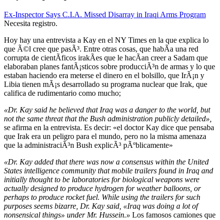
Ex-Inspector Says C.I.A. Missed Disarray in Iraqi Arms Program
Necesita registro.
Hoy hay una entrevista a Kay en el NY Times en la que explica lo
que Ã©l cree que pasÃ³. Entre otras cosas, que habÃ­a una red
corrupta de cientÃ­ficos irakÃ­es que le hacÃ­an creer a Sadam que
elaboraban planes fantÃ¡sticos sobre producciÃ³n de armas y lo que
estaban haciendo era meterse el dinero en el bolsillo, que IrÃ¡n y
Libia tienen mÃ¡s desarrollado su programa nuclear que Irak, que
califica de rudimentario como mucho;
«Dr. Kay said he believed that Iraq was a danger to the world, but
not the same threat that the Bush administration publicly detailed»,
se afirma en la entrevista. Es decir: «el doctor Kay dice que pensaba
que Irak era un peligro para el mundo, pero no la misma amenaza
que la administraciÃ³n Bush explicÃ³ pÃºblicamente»
«Dr. Kay added that there was now a consensus within the United
States intelligence community that mobile trailers found in Iraq and
initially thought to be laboratories for biological weapons were
actually designed to produce hydrogen for weather balloons, or
perhaps to produce rocket fuel. While using the trailers for such
purposes seems bizarre, Dr. Kay said, «Iraq was doing a lot of
nonsensical things» under Mr. Hussein.»
Los famosos camiones que