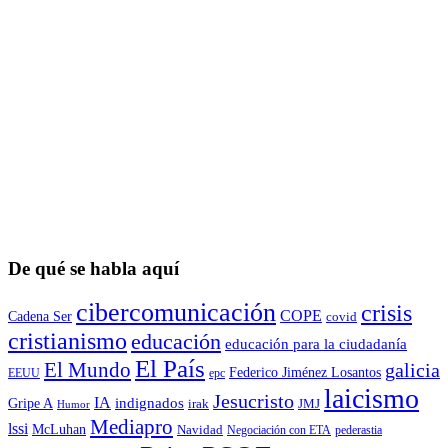
De qué se habla aquí
cibercomunicación
crisis
COPE
Cadena Ser
covid
cristianismo
educación
educación para la ciudadaní­a
El País
El Mundo
galicia
Federico Jiménez Losantos
EEUU
epc
laicismo
Jesucristo
IA
Gripe A
indignados
irak
JMJ
Humor
Mediapro
lssi
McLuhan
Navidad
Negociación con ETA
pederastia