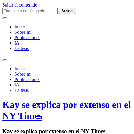
Saltar al contenido
Buscar:
Inicio
Sobre mí­
Publicaciones
IA
La tesis
Alternar
el
Inicio
campo
Sobre mí­
de
Publicaciones
búsqueda
IA
La tesis
Kay se explica por extenso en el
NY Times
Kay se explica por extenso en el NY Times