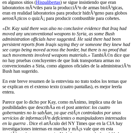
en algunos sitios (
Hispalibertas
) se sigue insistiendo que eran
laboratorios mÃ³viles para la producciÃ³n de armas biolÃ³gicas,
eran en realidad laboratorios para producir hidrÃ³geno para globos
aerostÃ¡ticos o quizÃ¡ para producir combustible para cohetes.
«Dr. Kay said there was also no conclusive evidence that Iraq had
moved any unconventional weapons to Syria, as some Bush
administration officials have suggested. He said there had been
persistent reports from Iraqis saying they or someone they knew had
see cargo being moved across the border, but there is no proof that
such movements involved weapons materials.»
TambiÃ©n dice que
no hay pruebas concluyentes de que Irak transportara armas no
convencionales a Siria, como algunos oficiales de la administraciÃ³n
Bush han sugerido.
En este breve resumen de la entrevista no trato todos los temas que
se explican en el extenso texto (cuatro pantallas), es mejor leerla
entera.
Parece que lo dicho por Kay, como mÃ­nimo, implica una de las
posibilidades que describÃ­a en el post anterior:
los cuatro
gobernantes no lo sabÃ­an, ya que estÃ¡n controlados por unos
servicios de informaciÃ³n deficientes o manipuladores interesados
en la guerra
. Dice el artÃ­culo del NY Times que en la CIA hay
investigaciones internas en marcha y mÃ¡s vale que en esta