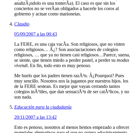
analizÃ¡ndolo es una tonterÃ­a). El caso es que sin los
conciertos no se verÃ­an obligados a hacerle los coros al
gobierno y actuar como marionetas.
Claudio
05/09/2007 a las 00:43
La FERE, es una caja vacÃ­a. Son religiosos, que no visten
como religiosos… Â¿? Son asociaciaciones de colegios
religiosos, … que ya no tienen casi religiosos…Parece, suena,
se siente, que tienen miedo a perder pastel, a perder su
modus
vivendi
. En fin, todo esto es muy penoso.
Me huelo que los padres tienen razÃ³n. Â¿Pourquoi? Pues
muy sencillo. Nosotros nos la jugamos por nuestros hijos. los
de la FERE sestean. Es mejor que vayan cerrando tantos
colegios inÃºtiles, que dan sensaciÃ³n de ser catÃ³licos, y no
son nada.
Educación para la ciudadanía
20/11/2007 a las 13:42
Esto es penoso, nosotros al menos hemos empezado a ofrecer
materiales alternativos para el que no quiera adoctrinamiento