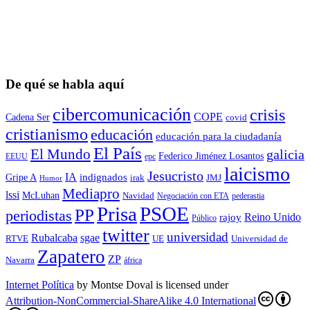
De qué se habla aquí
cibercomunicación
crisis
COPE
Cadena Ser
covid
cristianismo
educación
educación para la ciudadaní­a
El País
El Mundo
galicia
Federico Jiménez Losantos
EEUU
epc
laicismo
Jesucristo
IA
Gripe A
indignados
irak
JMJ
Humor
Mediapro
lssi
McLuhan
Navidad
Negociación con ETA
pederastia
Prisa
PSOE
PP
periodistas
Reino Unido
rajoy
Público
twitter
universidad
sgae
Rubalcaba
RTVE
UE
Universidad de
Zapatero
ZP
Navarra
áfrica
Internet Política
by
Montse Doval
is licensed under
Attribution-NonCommercial-ShareAlike 4.0 International