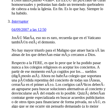
a Dios llamÃ¡ndolo «Alah». En EEUU un puÃ±ado de curas
homosexuales y pedrastas han dado un tremendo quebradero
de cabeza a toda la Iglesia. En fin. Es lo que hay. Siempre lo
ha habido.
Interruptor
04/09/2007 a las 12:50
JosÃ© MarÃ­a, eso no es raro, recuerda que en el Vaticano
tambiÃ©n estÃ¡ el demonio.
No hay mayor triunfo para el Maligno que atraer hacia sÃ­ las
almas de los que deberÃ­an estar mÃ¡s cercanos a Dios.
Respecto a la FERE, es que lo peor que le ha podido pasar
nunca a los colegios religiosos es aceptar los conciertos. A
partir de ese momento estÃ¡n cogidos por los… sueldos
(digÃ¡moslo asÃ­). Ahora no habrÃ­a colegio que soportara
una pÃ©rdida repentina del concierto de todas sus lÃ­neas,
cerrarÃ­a en el primer aÃ±o. Los coelgios catÃ³licos deberÃ­
an agruparse para buscar soluciones alternativas al concierto y
desvincularse asÃ­ del estado en lo posible. QuizÃ¡ deberÃ­an
contratar gente especializada en buscar acuerdos publicitarios
o de otros tipos para financiarse de forma privada, no sÃ©, es
algo que se me ocurre sin pensarlo demasiado (a lo mejor