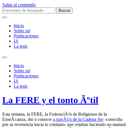
Saltar al contenido
Buscar:
Inicio
Sobre mí­
Publicaciones
IA
La tesis
Alternar
el
Inicio
campo
Sobre mí­
de
Publicaciones
búsqueda
IA
La tesis
La FERE y el tonto Ãºtil
Esta semana, la FERE, la FederaciÃ³n de Religiosos de la
EnseÃ±anza, dio a conocer
a travÃ©s de la Cadena Ser
-conocida
por su reverencia hacia lo cristiano- que estaban haciendo un manual