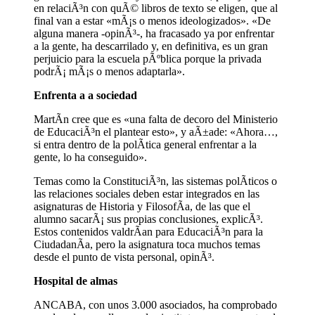
en relaciÃ³n con quÃ© libros de texto se eligen, que al
final van a estar «mÃ¡s o menos ideologizados». «De
alguna manera -opinÃ³-, ha fracasado ya por enfrentar
a la gente, ha descarrilado y, en definitiva, es un gran
perjuicio para la escuela pÃºblica porque la privada
podrÃ¡ mÃ¡s o menos adaptarla».
Enfrenta a a sociedad
MartÃ­n cree que es «una falta de decoro del Ministerio
de EducaciÃ³n el plantear esto», y aÃ±ade: «Ahora…,
si entra dentro de la polÃ­tica general enfrentar a la
gente, lo ha conseguido».
Temas como la ConstituciÃ³n, las sistemas polÃ­ticos o
las relaciones sociales deben estar integrados en las
asignaturas de Historia y FilosofÃ­a, de las que el
alumno sacarÃ¡ sus propias conclusiones, explicÃ³.
Estos contenidos valdrÃ­an para EducaciÃ³n para la
CiudadanÃ­a, pero la asignatura toca muchos temas
desde el punto de vista personal, opinÃ³.
Hospital de almas
ANCABA, con unos 3.000 asociados, ha comprobado