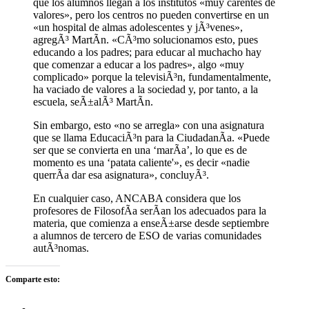
que los alumnos llegan a los institutos «muy carentes de
valores», pero los centros no pueden convertirse en un
«un hospital de almas adolescentes y jÃ³venes»,
agregÃ³ MartÃ­n. «CÃ³mo solucionamos esto, pues
educando a los padres; para educar al muchacho hay
que comenzar a educar a los padres», algo «muy
complicado» porque la televisiÃ³n, fundamentalmente,
ha vaciado de valores a la sociedad y, por tanto, a la
escuela, seÃ±alÃ³ MartÃ­n.
Sin embargo, esto «no se arregla» con una asignatura
que se llama EducaciÃ³n para la CiudadanÃ­a. «Puede
ser que se convierta en una ‘marÃ­a’, lo que es de
momento es una ‘patata caliente'», es decir «nadie
querrÃ­a dar esa asignatura», concluyÃ³.
En cualquier caso, ANCABA considera que los
profesores de FilosofÃ­a serÃ­an los adecuados para la
materia, que comienza a enseÃ±arse desde septiembre
a alumnos de tercero de ESO de varias comunidades
autÃ³nomas.
Comparte esto: