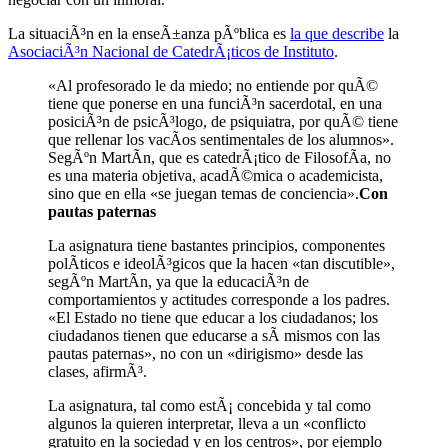
La situaciÃ³n en la enseÃ±anza pÃºblica es
la que describe
la
AsociaciÃ³n Nacional de CatedrÃ¡ticos de Instituto
.
«Al profesorado le da miedo; no entiende por quÃ©
tiene que ponerse en una funciÃ³n sacerdotal, en una
posiciÃ³n de psicÃ³logo, de psiquiatra, por quÃ© tiene
que rellenar los vacÃ­os sentimentales de los alumnos».
SegÃºn MartÃ­n, que es catedrÃ¡tico de FilosofÃ­a, no
es una materia objetiva, acadÃ©mica o academicista,
sino que en ella «se juegan temas de conciencia».
Con
pautas paternas
La asignatura tiene bastantes principios, componentes
polÃ­ticos e ideolÃ³gicos que la hacen «tan discutible»,
segÃºn MartÃ­n, ya que la educaciÃ³n de
comportamientos y actitudes corresponde a los padres.
«El Estado no tiene que educar a los ciudadanos; los
ciudadanos tienen que educarse a sÃ­ mismos con las
pautas paternas», no con un «dirigismo» desde las
clases, afirmÃ³.
La asignatura, tal como estÃ¡ concebida y tal como
algunos la quieren interpretar, lleva a un «conflicto
gratuito en la sociedad y en los centros», por ejemplo