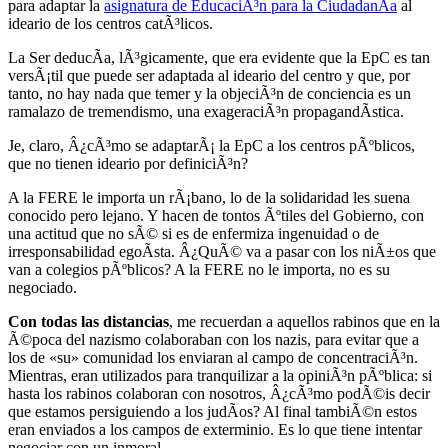
para adaptar la
asignatura de EducaciÃ³n para la CiudadanÃ­a
al
ideario de los centros catÃ³licos.
La Ser deducÃ­a, lÃ³gicamente, que era evidente que la EpC es tan
versÃ¡til que puede ser adaptada al ideario del centro y que, por
tanto, no hay nada que temer y la objeciÃ³n de conciencia es un
ramalazo de tremendismo, una exageraciÃ³n propagandÃ­stica.
Je, claro, Â¿cÃ³mo se adaptarÃ¡ la EpC a los centros pÃºblicos,
que no tienen ideario por definiciÃ³n?
A la FERE le importa un rÃ¡bano, lo de la solidaridad les suena
conocido pero lejano. Y hacen de tontos Ãºtiles del Gobierno, con
una actitud que no sÃ© si es de enfermiza ingenuidad o de
irresponsabilidad egoÃ­sta. Â¿QuÃ© va a pasar con los niÃ±os que
van a colegios pÃºblicos? A la FERE no le importa, no es su
negociado.
Con todas las distancias
, me recuerdan a aquellos rabinos que en la
Ã©poca del nazismo colaboraban con los nazis, para evitar que a
los de «su» comunidad los enviaran al campo de concentraciÃ³n.
Mientras, eran utilizados para tranquilizar a la opiniÃ³n pÃºblica: si
hasta los rabinos colaboran con nosotros, Â¿cÃ³mo podÃ©is decir
que estamos persiguiendo a los judÃ­os? Al final tambiÃ©n estos
eran enviados a los campos de exterminio. Es lo que tiene intentar
negociar con un inmoral.