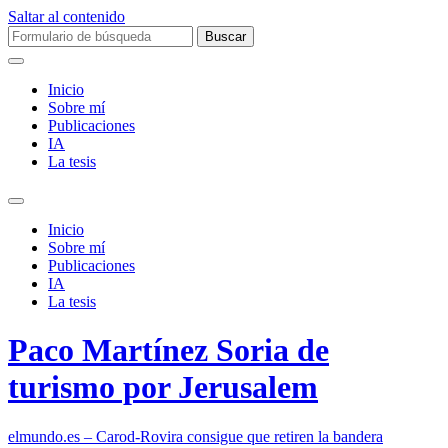
Saltar al contenido
Buscar:
Inicio
Sobre mí­
Publicaciones
IA
La tesis
Alternar
el
Inicio
campo
Sobre mí­
de
Publicaciones
búsqueda
IA
La tesis
Paco Martínez Soria de
turismo por Jerusalem
elmundo.es – Carod-Rovira consigue que retiren la bandera