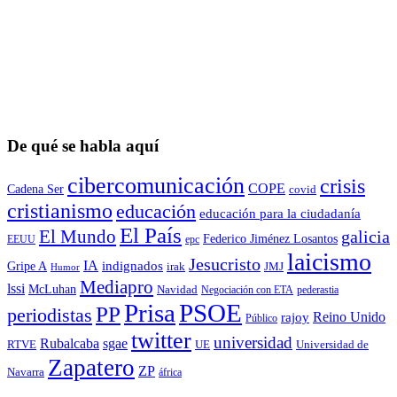
De qué se habla aquí
cibercomunicación
crisis
COPE
Cadena Ser
covid
cristianismo
educación
educación para la ciudadaní­a
El País
El Mundo
galicia
Federico Jiménez Losantos
EEUU
epc
laicismo
Jesucristo
IA
Gripe A
indignados
irak
JMJ
Humor
Mediapro
lssi
McLuhan
Navidad
Negociación con ETA
pederastia
Prisa
PSOE
PP
periodistas
Reino Unido
rajoy
Público
twitter
universidad
sgae
Rubalcaba
RTVE
UE
Universidad de
Zapatero
ZP
Navarra
áfrica