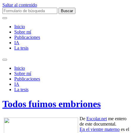
Saltar al contenido
Buscar:
Inicio
Sobre mí­
Publicaciones
IA
La tesis
Alternar
el
Inicio
campo
Sobre mí­
de
Publicaciones
búsqueda
IA
La tesis
Todos fuimos embriones
De
Escolar.net
me entero
de este documental.
En el vientre materno
es el