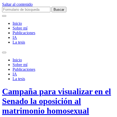
Saltar al contenido
Buscar:
Inicio
Sobre mí­
Publicaciones
IA
La tesis
Alternar
el
Inicio
campo
Sobre mí­
de
Publicaciones
búsqueda
IA
La tesis
Campaña para visualizar en el
Senado la oposición al
matrimonio homosexual