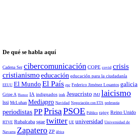
De qué se habla aquí
cibercomunicación
crisis
COPE
Cadena Ser
covid
cristianismo
educación
educación para la ciudadaní­a
El País
El Mundo
galicia
Federico Jiménez Losantos
EEUU
epc
laicismo
Jesucristo
IA
Gripe A
indignados
irak
JMJ
Humor
Mediapro
lssi
McLuhan
Navidad
Negociación con ETA
pederastia
Prisa
PSOE
PP
periodistas
Reino Unido
rajoy
Público
twitter
universidad
sgae
Rubalcaba
RTVE
UE
Universidad de
Zapatero
ZP
Navarra
áfrica