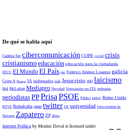
De qué se habla aquí
cibercomunicación
crisis
COPE
Cadena Ser
covid
cristianismo
educación
educación para la ciudadaní­a
El País
El Mundo
galicia
Federico Jiménez Losantos
EEUU
epc
laicismo
Jesucristo
IA
Gripe A
indignados
irak
JMJ
Humor
Mediapro
lssi
McLuhan
Navidad
Negociación con ETA
pederastia
Prisa
PSOE
PP
periodistas
Reino Unido
rajoy
Público
twitter
universidad
sgae
Rubalcaba
RTVE
UE
Universidad de
Zapatero
ZP
Navarra
áfrica
Internet Política
by
Montse Doval
is licensed under