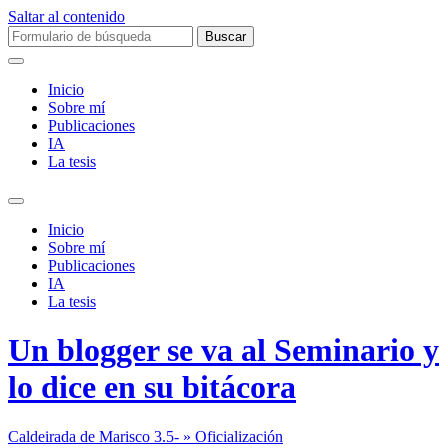
Saltar al contenido
Buscar:
Inicio
Sobre mí­
Publicaciones
IA
La tesis
Alternar
el
Inicio
campo
Sobre mí­
de
Publicaciones
búsqueda
IA
La tesis
Un blogger se va al Seminario y
lo dice en su bitácora
Caldeirada de Marisco 3.5- » Oficialización