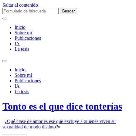
Saltar al contenido
Buscar:
Inicio
Sobre mí­
Publicaciones
IA
La tesis
Alternar
el
Inicio
campo
Sobre mí­
de
Publicaciones
búsqueda
IA
La tesis
Tonto es el que dice tonterías
«¿
Qué clase de amor es ese que excluye a quienes viven su
sexualidad de modo distinto
?»