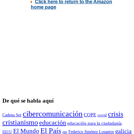
De qué se habla aquí
cibercomunicación
crisis
COPE
Cadena Ser
covid
cristianismo
educación
educación para la ciudadaní­a
El País
El Mundo
galicia
Federico Jiménez Losantos
EEUU
epc