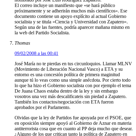
El correo incluye un manifiesto que «se hará público
próximamente y se adherirán muchos más científicos». Ese
documento contiene un apoyo explícito al actual Gobierno
socialista y se titula «Ciencia y Universidad con Zapatero».
Según una de las fuentes, podría aparecer mañana mismo en
la web del Partido Socialista.
Thomas
09/02/2008 a las 00:41
José María no te pierdas en tus circunloquios. Llamar MLNV
(Movimiento de Liberación Nacional Vasco) a ETA y su
entorno es una concesión política de primera maginitud
aunque tú lo veas como una simple anécdota. Por cierto todo
lo que ha hizo el Gobierno socialista con por ejemplo el tema
De Juana Chaos estaba dentro de la ley y sin embargo
vosotros una vez más descalificateis sin piedad a Zapatero.
También los contactos/negociación con ETA fueron
aprobados por el Parlamento.
Olvidas que la ley de Partidos fue apoyada por el PSOE, que
en oposición siempre apoyó al Gobierno de Aznar en materia
antiterrorista cosa que en cuanto al PP deja mucho que desear.
¿Alguno de los que critican tanto la política de Zapatero en