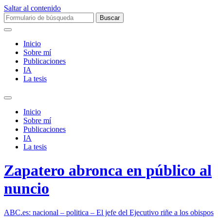
Saltar al contenido
Buscar:
Inicio
Sobre mí­
Publicaciones
IA
La tesis
Alternar
el
Inicio
campo
Sobre mí­
de
Publicaciones
búsqueda
IA
La tesis
Zapatero abronca en público al
nuncio
ABC.es: nacional – politica – El jefe del Ejecutivo riñe a los obispos