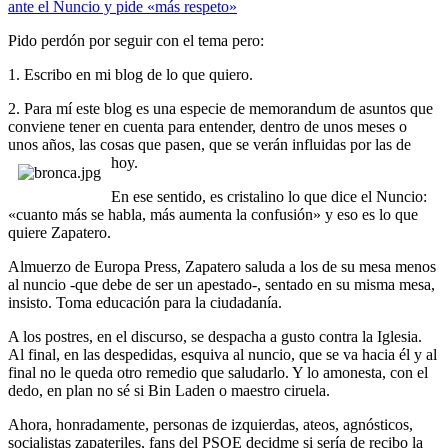
ante el Nuncio y pide «más respeto»
Pido perdón por seguir con el tema pero:
1. Escribo en mi blog de lo que quiero.
2. Para mí este blog es una especie de memorandum de asuntos que
conviene tener en cuenta para entender, dentro de unos meses o
unos años, las cosas que pasen, que se verán influidas por las de
hoy.
En ese sentido, es cristalino lo que dice el Nuncio:
«cuanto más se habla, más aumenta la confusión» y eso es lo que
quiere Zapatero.
Almuerzo de Europa Press, Zapatero saluda a los de su mesa menos
al nuncio -que debe de ser un apestado-, sentado en su misma mesa,
insisto. Toma educación para la ciudadanía.
A los postres, en el discurso, se despacha a gusto contra la Iglesia.
Al final, en las despedidas, esquiva al nuncio, que se va hacia él y al
final no le queda otro remedio que saludarlo. Y lo amonesta, con el
dedo, en plan no sé si Bin Laden o maestro ciruela.
Ahora, honradamente, personas de izquierdas, ateos, agnósticos,
socialistas zapateriles, fans del PSOE decidme si sería de recibo la