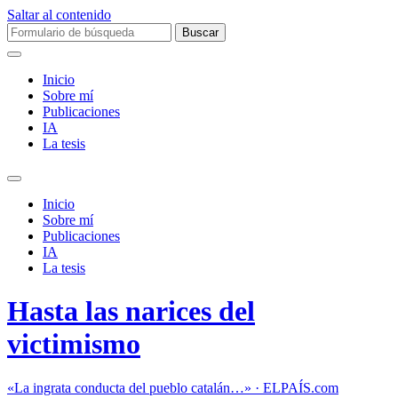
Saltar al contenido
Buscar:
Inicio
Sobre mí­
Publicaciones
IA
La tesis
Alternar
el
Inicio
campo
Sobre mí­
de
Publicaciones
búsqueda
IA
La tesis
Hasta las narices del
victimismo
«La ingrata conducta del pueblo catalán…» · ELPAÍS.com