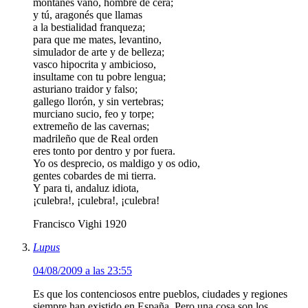
montañes vano, hombre de cera;
y tú, aragonés que llamas
a la bestialidad franqueza;
para que me mates, levantino,
simulador de arte y de belleza;
vasco hipocrita y ambicioso,
insultame con tu pobre lengua;
asturiano traidor y falso;
gallego llorón, y sin vertebras;
murciano sucio, feo y torpe;
extremeño de las cavernas;
madrileño que de Real orden
eres tonto por dentro y por fuera.
Yo os desprecio, os maldigo y os odio,
gentes cobardes de mi tierra.
Y para ti, andaluz idiota,
¡culebra!, ¡culebra!, ¡culebra!
Francisco Vighi 1920
Lupus
04/08/2009 a las 23:55
Es que los contenciosos entre pueblos, ciudades y regiones
siempre han existido en España. Pero una cosa son los