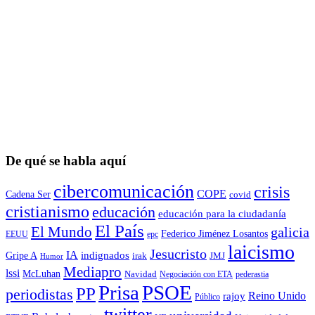
De qué se habla aquí
cibercomunicación
crisis
COPE
Cadena Ser
covid
cristianismo
educación
educación para la ciudadaní­a
El País
El Mundo
galicia
Federico Jiménez Losantos
EEUU
epc
laicismo
Jesucristo
IA
Gripe A
indignados
irak
JMJ
Humor
Mediapro
lssi
McLuhan
Navidad
Negociación con ETA
pederastia
Prisa
PSOE
PP
periodistas
Reino Unido
rajoy
Público
twitter