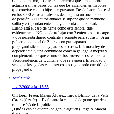
Opino lo mismo, José María, preferiría que simplemente
actualizaran las bases por las que los ascendientes mayores
que convive con un hijo/a desgravaran. Desde hace años está
en los 8000 euros anuales. es decir, que si un anciano cobra
de pensión 8000 euros anuales se supone que se mantiene
solito y estupendamente, una gran burla a la realidad.
Luego está el caso de gente como esta señora, que
evidentemente NO puede trabajar con 3 enfermos a su cargo
y que necesita dinero contante y sonante para subsistir. Si un
gobierno, como el de Z, crea con gran aparato
propagandístico una ley para estos casos, la famosa ley de
dependencia, y una comunidad como la gallega la mejora y
complementa porque es uno de los proyectos estrella de la
Vicepresidencia de Quintana, que se atenga a la realidad y
sepa que las ayudas van a ser costosas y no sólo cuestión de
propaganda.
José María
11/12/2008 a las 15:55
Off topic. Fraga, Maleni Álvarez, Tardá, Blanco, de la Vega,
Castro (Getafe)… Es flipante la cantidad de gente que debe
retirarse YA de la política.
¿Qué es eso de querer «colgar» a alguien (Fraga & Maleni
dixerunt)?