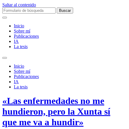
Saltar al contenido
Buscar:
Inicio
Sobre mí­
Publicaciones
IA
La tesis
Alternar
el
Inicio
campo
Sobre mí­
de
Publicaciones
búsqueda
IA
La tesis
«Las enfermedades no me
hundieron, pero la Xunta sí
que me va a hundir»