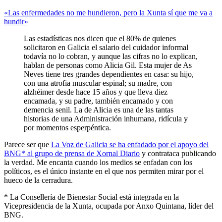
«Las enfermedades no me hundieron, pero la Xunta sí que me va a
hundir»
Las estadísticas nos dicen que el 80% de quienes
solicitaron en Galicia el salario del cuidador informal
todavía no lo cobran, y aunque las cifras no lo explican,
hablan de personas como Alicia Gil. Esta mujer de As
Neves tiene tres grandes dependientes en casa: su hijo,
con una atrofia muscular espinal; su madre, con
alzhéimer desde hace 15 años y que lleva diez
encamada, y su padre, también encamado y con
demencia senil. La de Alicia es una de las tantas
historias de una Administración inhumana, ridícula y
por momentos esperpéntica.
Parece ser que
La Voz de Galicia se ha enfadado por el apoyo del
BNG* al grupo de prensa de Xornal Diario
y contrataca publicando
la verdad. Me encanta cuando los medios se enfadan con los
políticos, es el único instante en el que nos permiten mirar por el
hueco de la cerradura.
* La Consellería de Bienestar Social está integrada en la
Vicepresidencia de la Xunta, ocupada por Anxo Quintana, líder del
BNG.