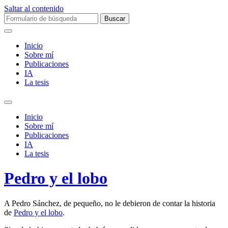
Saltar al contenido
Buscar:
Inicio
Sobre mí­
Publicaciones
IA
La tesis
Alternar
el
Inicio
campo
Sobre mí­
de
Publicaciones
búsqueda
IA
La tesis
Pedro y el lobo
A Pedro Sánchez, de pequeño, no le debieron de contar la historia
de
Pedro y el lobo
.