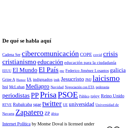
De qué se habla aquí
cibercomunicación
crisis
COPE
Cadena Ser
covid
cristianismo
educación
educación para la ciudadaní­a
El País
El Mundo
galicia
Federico Jiménez Losantos
EEUU
epc
laicismo
Jesucristo
IA
Gripe A
indignados
irak
JMJ
Humor
Mediapro
lssi
McLuhan
Navidad
Negociación con ETA
pederastia
Prisa
PSOE
PP
periodistas
Reino Unido
rajoy
Público
twitter
universidad
sgae
Rubalcaba
RTVE
UE
Universidad de
Zapatero
ZP
Navarra
áfrica
Internet Política
by
Montse Doval
is licensed under