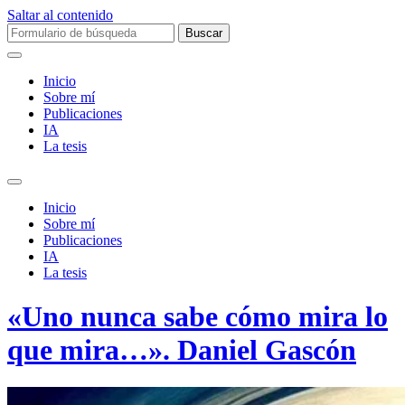
Saltar al contenido
Buscar:
Inicio
Sobre mí­
Publicaciones
IA
La tesis
Alternar
el
Inicio
campo
Sobre mí­
de
Publicaciones
búsqueda
IA
La tesis
«Uno nunca sabe cómo mira lo
que mira…». Daniel Gascón