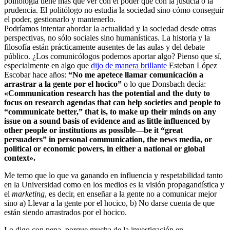
politología tiene más que ver con el poder que con la justicia o la
prudencia. El politólogo no estudia la sociedad sino cómo conseguir
el poder, gestionarlo y mantenerlo.
Podríamos intentar abordar la actualidad y la sociedad desde otras
perspectivas, no sólo sociales sino humanísticas. La historia y la
filosofía están prácticamente ausentes de las aulas y del debate
público. ¿Los comunicólogos podemos aportar algo? Pienso que sí,
especialmente en algo que
dijo de manera brillante
Esteban López
Escobar hace años:
“No me apetece llamar comunicación a
arrastrar a la gente por el hocico”
o lo que Donsbach decía:
«Communication research has the potential and the duty to
focus on research agendas that can help societies and people to
“communicate better,” that is, to make up their minds on any
issue on a sound basis of evidence and as little influenced by
other people or institutions as possible—be it “great
persuaders” in personal communication, the news media, or
political or economic powers, in either a national or global
context».
Me temo que lo que va ganando en influencia y respetabilidad tanto
en la Universidad como en los medios es la visión propagandística y
el
marketing
, es decir, en enseñar a la gente no a comunicar mejor
sino a) Llevar a la gente por el hocico, b) No darse cuenta de que
están siendo arrastrados por el hocico.
Lo digo con pena, porque mucha de la investigación en