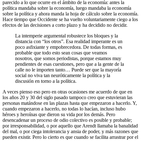
parecido a lo que ocurre en el ámbito de la economía: antes la
política mandaba sobre la economía, luego mandaba la economía
sobre la política y ahora manda la hoja de cálculo sobre la economía.
Hace tiempo que Occidente se ha vuelto voluntariamente ciego a los
efectos de las decisiones a corto plazo y ha decidido no decidir.
La intemperie argumental robustece los bloques y la
distancia con “los otros”. Esa realidad imperante es un
poco asfixiante y empobrecedora. De todas formas, es
probable que todo esto sean cosas que veamos
nosotros, que somos periodistas, porque estamos muy
pendientes de esas cuestiones, pero que a la gente de la
calle no le importen tanto… Puede ser que la mayoría
social no viva tan neuróticamente la política y la
discusión en torno a la política.
A veces pienso eso pero en otras ocasiones me acuerdo de que en
los años 20 y 30 del siglo pasado tampoco creo que estuvieran las
personas matándose en las plazas hasta que empezaron a hacerlo. Y,
cuando empezaron a hacerlo, no todas lo hacían, incluso hubo
héroes y heroínas que dieron su vida por los demás. Pero
desencadenar un proceso de odio colectivo es posible y probable;
por irresponsabilidad, o por aquello que Arendt llamaba la banalidad
del mal, o por ciega intolerancia y ansia de poder, y más razones que
pueden existir. Pero lo cierto es que cuando se facilita arrastrar por el