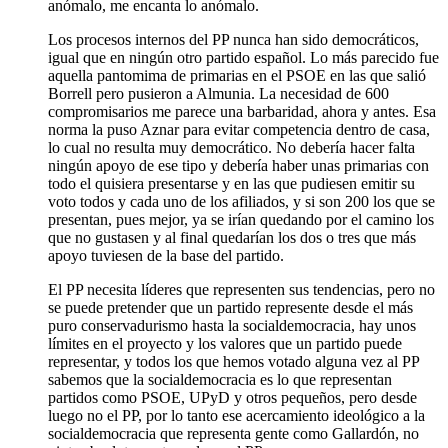
anómalo, me encanta lo anómalo.
Los procesos internos del PP nunca han sido democráticos,
igual que en ningún otro partido español. Lo más parecido fue
aquella pantomima de primarias en el PSOE en las que salió
Borrell pero pusieron a Almunia. La necesidad de 600
compromisarios me parece una barbaridad, ahora y antes. Esa
norma la puso Aznar para evitar competencia dentro de casa,
lo cual no resulta muy democrático. No debería hacer falta
ningún apoyo de ese tipo y debería haber unas primarias con
todo el quisiera presentarse y en las que pudiesen emitir su
voto todos y cada uno de los afiliados, y si son 200 los que se
presentan, pues mejor, ya se irían quedando por el camino los
que no gustasen y al final quedarían los dos o tres que más
apoyo tuviesen de la base del partido.
El PP necesita líderes que representen sus tendencias, pero no
se puede pretender que un partido represente desde el más
puro conservadurismo hasta la socialdemocracia, hay unos
límites en el proyecto y los valores que un partido puede
representar, y todos los que hemos votado alguna vez al PP
sabemos que la socialdemocracia es lo que representan
partidos como PSOE, UPyD y otros pequeños, pero desde
luego no el PP, por lo tanto ese acercamiento ideológico a la
socialdemocracia que representa gente como Gallardón, no