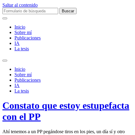
Saltar al contenido
Buscar:
Inicio
Sobre mí­
Publicaciones
IA
La tesis
Alternar
el
Inicio
campo
Sobre mí­
de
Publicaciones
búsqueda
IA
La tesis
Constato que estoy estupefacta
con el PP
Ahí tenemos a un PP pegándose tiros en los pies, un día sí y otro