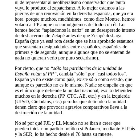
ni de representar al neoliberalismo conservador que tanto
yuyu le produce al zapaterismo. A lo mejor estamos a las
puertas de una renovación en la derecha española, que ya era
hora, porque muchos, muchísimos, como dice Montse, hemos
votado al PP auque no comulguemos del todo con él. Lo
hemos hecho “tapándonos la nariz” en un desesperado intento
de deshacernos de Zetapé antes de que Zetapé deshaga
España (que ya está rota desde que se han aprobado estatutos
que sustentan desigualdades entre españoles, españoles de
primera y de segunda, aunque algunos que no se enteran de
nada no quieran verlo por puro sectarismo).
Por cierto, que no
“sólo los partidarios de la unidad de
España votan al PP”
, cambia “sólo” por “casi todos los”.
España ya no existe como país, existe sólo como estado, que
aunque es parecido no es lo mismo. Nadie se empeña en que
es el único que defiende la unidad nacional, eso lo defienden
muchos en la derecha (PP, CTC, AE, etc.) y en la izquierda
(UPyD, Ciutadans, etc.) pero los que defienden la unidad
tienen claro que provocar agravios comparativos lleva a la
destrucción de la unidad.
No sé por qué FJL y EL Mundo no se iban a creer que
pueden tutelar un partido político si Polanco, mediante El País
y la SER, lo ha hecho desde el 76 hasta su muerte.