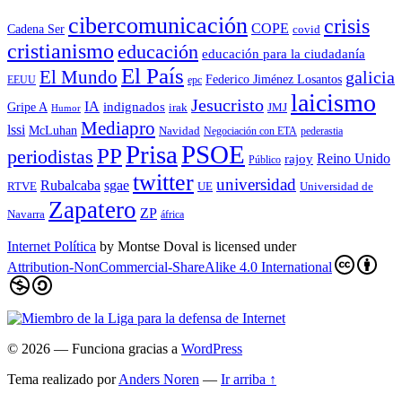
cibercomunicación
crisis
COPE
Cadena Ser
covid
cristianismo
educación
educación para la ciudadaní­a
El País
El Mundo
galicia
Federico Jiménez Losantos
EEUU
epc
laicismo
Jesucristo
IA
Gripe A
indignados
irak
JMJ
Humor
Mediapro
lssi
McLuhan
Navidad
Negociación con ETA
pederastia
Prisa
PSOE
PP
periodistas
Reino Unido
rajoy
Público
twitter
universidad
sgae
Rubalcaba
RTVE
UE
Universidad de
Zapatero
ZP
Navarra
áfrica
Internet Política
by
Montse Doval
is licensed under
Attribution-NonCommercial-ShareAlike 4.0 International
© 2026
— Funciona gracias a
WordPress
Tema realizado por
Anders Noren
—
Ir arriba ↑