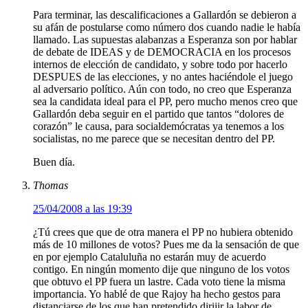
Para terminar, las descalificaciones a Gallardón se debieron a
su afán de postularse como número dos cuando nadie le había
llamado. Las supuestas alabanzas a Esperanza son por hablar
de debate de IDEAS y de DEMOCRACIA en los procesos
internos de elección de candidato, y sobre todo por hacerlo
DESPUES de las elecciones, y no antes haciéndole el juego
al adversario político. Aún con todo, no creo que Esperanza
sea la candidata ideal para el PP, pero mucho menos creo que
Gallardón deba seguir en el partido que tantos “dolores de
corazón” le causa, para socialdemócratas ya tenemos a los
socialistas, no me parece que se necesitan dentro del PP.
Buen día.
Thomas
25/04/2008 a las 19:39
¿Tú crees que que de otra manera el PP no hubiera obtenido
más de 10 millones de votos? Pues me da la sensación de que
en por ejemplo Cataluluña no estarán muy de acuerdo
contigo. En ningún momento dije que ninguno de los votos
que obtuvo el PP fuera un lastre. Cada voto tiene la misma
importancia. Yo hablé de que Rajoy ha hecho gestos para
distanciarse de los que han pretendido dirijir la labor de