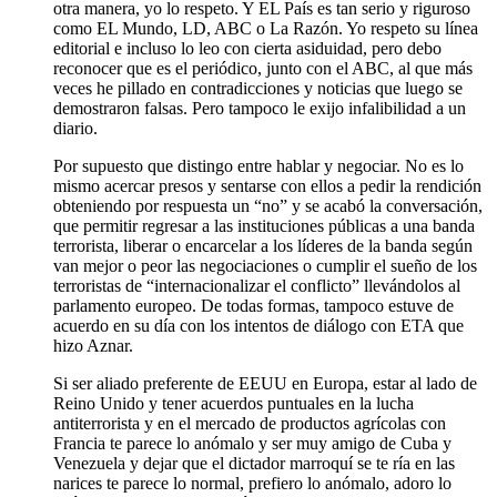
otra manera, yo lo respeto. Y EL País es tan serio y riguroso
como EL Mundo, LD, ABC o La Razón. Yo respeto su línea
editorial e incluso lo leo con cierta asiduidad, pero debo
reconocer que es el periódico, junto con el ABC, al que más
veces he pillado en contradicciones y noticias que luego se
demostraron falsas. Pero tampoco le exijo infalibilidad a un
diario.
Por supuesto que distingo entre hablar y negociar. No es lo
mismo acercar presos y sentarse con ellos a pedir la rendición
obteniendo por respuesta un “no” y se acabó la conversación,
que permitir regresar a las instituciones públicas a una banda
terrorista, liberar o encarcelar a los líderes de la banda según
van mejor o peor las negociaciones o cumplir el sueño de los
terroristas de “internacionalizar el conflicto” llevándolos al
parlamento europeo. De todas formas, tampoco estuve de
acuerdo en su día con los intentos de diálogo con ETA que
hizo Aznar.
Si ser aliado preferente de EEUU en Europa, estar al lado de
Reino Unido y tener acuerdos puntuales en la lucha
antiterrorista y en el mercado de productos agrícolas con
Francia te parece lo anómalo y ser muy amigo de Cuba y
Venezuela y dejar que el dictador marroquí se te ría en las
narices te parece lo normal, prefiero lo anómalo, adoro lo