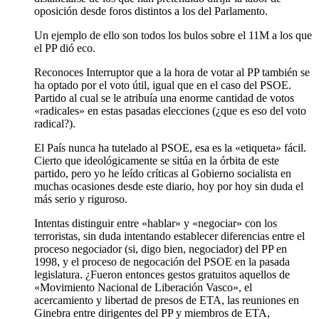
oposición desde foros distintos a los del Parlamento.
Un ejemplo de ello son todos los bulos sobre el 11M a los que
el PP dió eco.
Reconoces Interruptor que a la hora de votar al PP también se
ha optado por el voto útil, igual que en el caso del PSOE.
Partido al cual se le atribuía una enorme cantidad de votos
«radicales» en estas pasadas elecciones (¿que es eso del voto
radical?).
El País nunca ha tutelado al PSOE, esa es la «etiqueta» fácil.
Cierto que ideológicamente se sitúa en la órbita de este
partido, pero yo he leído críticas al Gobierno socialista en
muchas ocasiones desde este diario, hoy por hoy sin duda el
más serio y riguroso.
Intentas distinguir entre «hablar» y «negociar» con los
terroristas, sin duda intentando establecer diferencias entre el
proceso negociador (si, digo bien, negociador) del PP en
1998, y el proceso de negocación del PSOE en la pasada
legislatura. ¿Fueron entonces gestos gratuitos aquellos de
«Movimiento Nacional de Liberación Vasco», el
acercamiento y libertad de presos de ETA, las reuniones en
Ginebra entre dirigentes del PP y miembros de ETA,