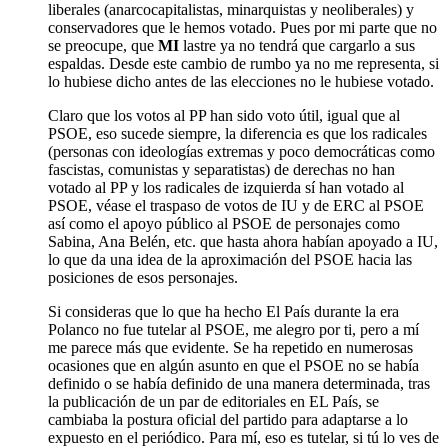
liberales (anarcocapitalistas, minarquistas y neoliberales) y
conservadores que le hemos votado. Pues por mi parte que no
se preocupe, que
MI
lastre ya no tendrá que cargarlo a sus
espaldas. Desde este cambio de rumbo ya no me representa, si
lo hubiese dicho antes de las elecciones no le hubiese votado.
Claro que los votos al PP han sido voto útil, igual que al
PSOE, eso sucede siempre, la diferencia es que los radicales
(personas con ideologías extremas y poco democráticas como
fascistas, comunistas y separatistas) de derechas no han
votado al PP y los radicales de izquierda sí han votado al
PSOE, véase el traspaso de votos de IU y de ERC al PSOE
así como el apoyo público al PSOE de personajes como
Sabina, Ana Belén, etc. que hasta ahora habían apoyado a IU,
lo que da una idea de la aproximación del PSOE hacia las
posiciones de esos personajes.
Si consideras que lo que ha hecho El País durante la era
Polanco no fue tutelar al PSOE, me alegro por ti, pero a mí
me parece más que evidente. Se ha repetido en numerosas
ocasiones que en algún asunto en que el PSOE no se había
definido o se había definido de una manera determinada, tras
la publicación de un par de editoriales en EL País, se
cambiaba la postura oficial del partido para adaptarse a lo
expuesto en el periódico. Para mí, eso es tutelar, si tú lo ves de