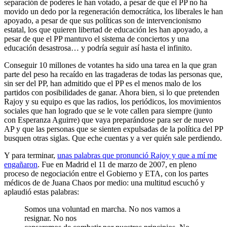
separación de poderes le han votado, a pesar de que el PP no ha
movido un dedo por la regeneración democrática, los liberales le han
apoyado, a pesar de que sus políticas son de intervencionismo
estatal, los que quieren libertad de educación les han apoyado, a
pesar de que el PP mantuvo el sistema de conciertos y una
educación desastrosa… y podría seguir así hasta el infinito.
Conseguir 10 millones de votantes ha sido una tarea en la que gran
parte del peso ha recaído en las tragaderas de todas las personas que,
sin ser del PP, han admitido que el PP es el menos malo de los
partidos con posibilidades de ganar. Ahora bien, si lo que pretenden
Rajoy y su equipo es que las radios, los periódicos, los movimientos
sociales que han logrado que se le vote callen para siempre (junto
con Esperanza Aguirre) que vaya preparándose para ser de nuevo
AP y que las personas que se sienten expulsadas de la política del PP
busquen otras siglas. Que eche cuentas y a ver quién sale perdiendo.
Y para terminar,
unas palabras que pronunció Rajoy y que a mí me
engañaron
. Fue en Madrid el 11 de marzo de 2007, en pleno
proceso de negociación entre el Gobierno y ETA, con los partes
médicos de de Juana Chaos por medio: una multitud escuchó y
aplaudió estas palabras:
Somos una voluntad en marcha. No nos vamos a
resignar. No nos