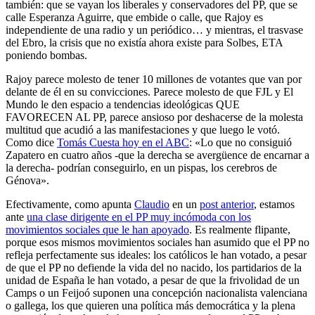
también: que se vayan los liberales y conservadores del PP, que se
calle Esperanza Aguirre, que embide o calle, que Rajoy es
independiente de una radio y un periódico… y mientras, el trasvase
del Ebro, la crisis que no existía ahora existe para Solbes, ETA
poniendo bombas.
Rajoy parece molesto de tener 10 millones de votantes que van por
delante de él en su convicciones. Parece molesto de que FJL y El
Mundo le den espacio a tendencias ideológicas QUE
FAVORECEN AL PP, parece ansioso por deshacerse de la molesta
multitud que acudió a las manifestaciones y que luego le votó.
Como dice
Tomás Cuesta hoy en el ABC
: «Lo que no consiguió
Zapatero en cuatro años -que la derecha se avergüence de encarnar a
la derecha- podrían conseguirlo, en un pispas, los cerebros de
Génova».
Efectivamente, como apunta
Claudio
en un
post anterior
, estamos
ante
una clase dirigente en el PP muy incómoda con los
movimientos sociales que le han apoyado
. Es realmente flipante,
porque esos mismos movimientos sociales han asumido que el PP no
refleja perfectamente sus ideales: los católicos le han votado, a pesar
de que el PP no defiende la vida del no nacido, los partidarios de la
unidad de España le han votado, a pesar de que la frivolidad de un
Camps o un Feijoó suponen una concepción nacionalista valenciana
o gallega, los que quieren una política más democrática y la plena