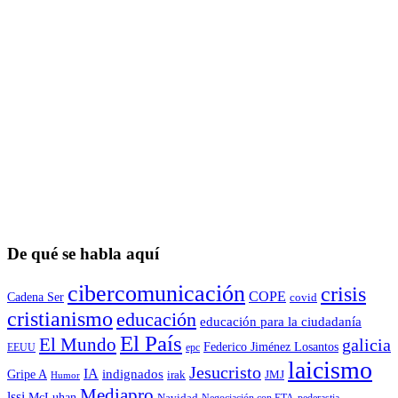
De qué se habla aquí
cibercomunicación
crisis
COPE
Cadena Ser
covid
cristianismo
educación
educación para la ciudadaní­a
El País
El Mundo
galicia
Federico Jiménez Losantos
EEUU
epc
laicismo
Jesucristo
IA
Gripe A
indignados
irak
JMJ
Humor
Mediapro
lssi
McLuhan
Navidad
Negociación con ETA
pederastia