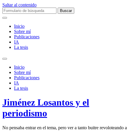
Saltar al contenido
Buscar:
Inicio
Sobre mí­
Publicaciones
IA
La tesis
Alternar
el
Inicio
campo
Sobre mí­
de
Publicaciones
búsqueda
IA
La tesis
Jiménez Losantos y el
periodismo
No pensaba entrar en el tema, pero ver a tanto buitre revoloteando a