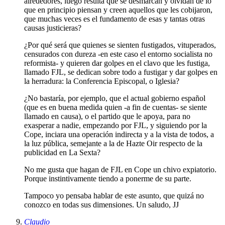
alrededores, luego resulta que se desmarcan y olvidan de lo
que en principio piensan y creen aquellos que les cobijaron,
que muchas veces es el fundamento de esas y tantas otras
causas justicieras?
¿Por qué será que quienes se sienten fustigados, vituperados,
censurados con dureza -en este caso el entorno socialista no
reformista- y quieren dar golpes en el clavo que les fustiga,
llamado FJL, se dedican sobre todo a fustigar y dar golpes en
la herradura: la Conferencia Episcopal, o Iglesia?
¿No bastaría, por ejemplo, que el actual gobierno español
(que es en buena medida quien -a fin de cuentas- se siente
llamado en causa), o el partido que le apoya, para no
exasperar a nadie, empezando por FJL, y siguiendo por la
Cope, inciara una operación indirecta y a la vista de todos, a
la luz pública, semejante a la de Hazte Oir respecto de la
publicidad en La Sexta?
No me gusta que hagan de FJL en Cope un chivo expiatorio.
Porque instintivamente tiendo a ponerme de su parte.
Tampoco yo pensaba hablar de este asunto, que quizá no
conozco en todas sus dimensiones. Un saludo, JJ
Claudio