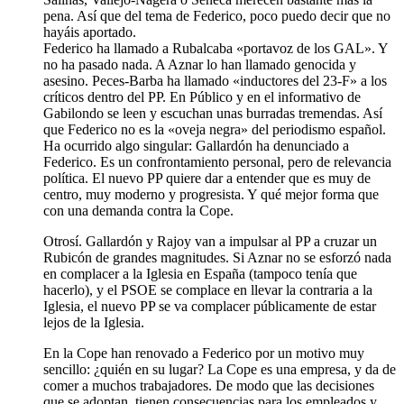
pena. Así que del tema de Federico, poco puedo decir que no
hayáis aportado.
Federico ha llamado a Rubalcaba «portavoz de los GAL». Y
no ha pasado nada. A Aznar lo han llamado genocida y
asesino. Peces-Barba ha llamado «inductores del 23-F» a los
críticos dentro del PP. En Público y en el informativo de
Gabilondo se leen y escuchan unas burradas tremendas. Así
que Federico no es la «oveja negra» del periodismo español.
Ha ocurrido algo singular: Gallardón ha denunciado a
Federico. Es un confrontamiento personal, pero de relevancia
política. El nuevo PP quiere dar a entender que es muy de
centro, muy moderno y progresista. Y qué mejor forma que
con una demanda contra la Cope.
Otrosí. Gallardón y Rajoy van a impulsar al PP a cruzar un
Rubicón de grandes magnitudes. Si Aznar no se esforzó nada
en complacer a la Iglesia en España (tampoco tenía que
hacerlo), y el PSOE se complace en llevar la contraria a la
Iglesia, el nuevo PP se va complacer públicamente de estar
lejos de la Iglesia.
En la Cope han renovado a Federico por un motivo muy
sencillo: ¿quién en su lugar? La Cope es una empresa, y da de
comer a muchos trabajadores. De modo que las decisiones
que se adoptan, tienen consecuencias para los empleados y