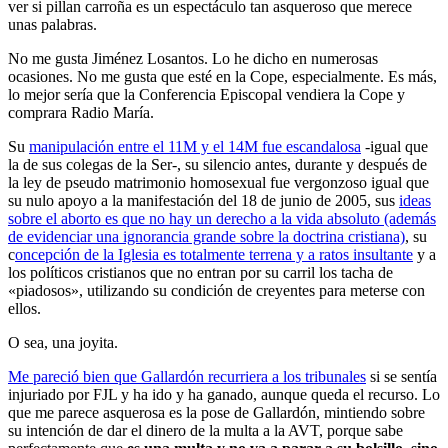
ver si pillan carroña es un espectáculo tan asqueroso que merece
unas palabras.
No me gusta Jiménez Losantos. Lo he dicho en numerosas
ocasiones. No me gusta que esté en la Cope, especialmente. Es más,
lo mejor sería que la Conferencia Episcopal vendiera la Cope y
comprara Radio María.
Su
manipulación entre el 11M y el 14M fue escandalosa
-igual que
la de sus colegas de la Ser-, su silencio antes, durante y después de
la ley de pseudo matrimonio homosexual fue vergonzoso igual que
su nulo apoyo a la manifestación del 18 de junio de 2005, sus
ideas
sobre el aborto es que no hay un derecho a la vida absoluto (además
de evidenciar una ignorancia grande sobre la doctrina cristiana)
, su
c
oncepción de la Iglesia es totalmente terrena y a ratos insultante
y a
los políticos cristianos que no entran por su carril los tacha de
«piadosos», utilizando su condición de creyentes para meterse con
ellos.
O sea, una joyita.
Me pareció bien que Gallardón recurriera a los tribunales
si se sentía
injuriado por FJL y ha ido y ha ganado, aunque queda el recurso. Lo
que me parece asquerosa es la pose de Gallardón, mintiendo sobre
su intención de dar el dinero de la multa a la AVT, porque sabe