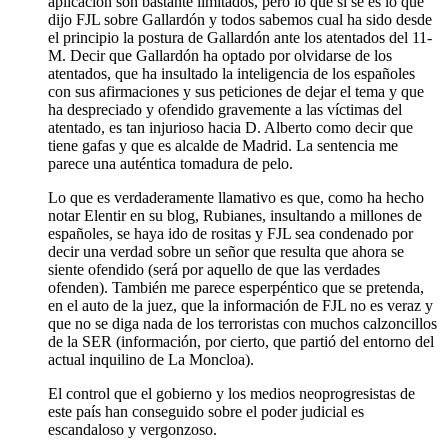
aplicación son bastante limitados, pero lo que sí sé es lo que
dijo FJL sobre Gallardón y todos sabemos cual ha sido desde
el principio la postura de Gallardón ante los atentados del 11-
M. Decir que Gallardón ha optado por olvidarse de los
atentados, que ha insultado la inteligencia de los españoles
con sus afirmaciones y sus peticiones de dejar el tema y que
ha despreciado y ofendido gravemente a las víctimas del
atentado, es tan injurioso hacia D. Alberto como decir que
tiene gafas y que es alcalde de Madrid. La sentencia me
parece una auténtica tomadura de pelo.
Lo que es verdaderamente llamativo es que, como ha hecho
notar Elentir en su blog, Rubianes, insultando a millones de
españoles, se haya ido de rositas y FJL sea condenado por
decir una verdad sobre un señor que resulta que ahora se
siente ofendido (será por aquello de que las verdades
ofenden). También me parece esperpéntico que se pretenda,
en el auto de la juez, que la información de FJL no es veraz y
que no se diga nada de los terroristas con muchos calzoncillos
de la SER (información, por cierto, que partió del entorno del
actual inquilino de La Moncloa).
El control que el gobierno y los medios neoprogresistas de
este país han conseguido sobre el poder judicial es
escandaloso y vergonzoso.