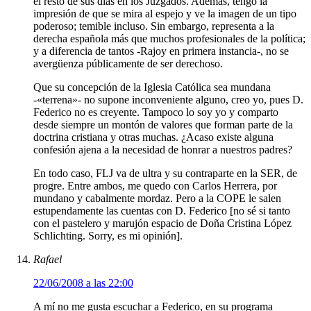
el resto de sus días en los Juzgados. Además, tengo la
impresión de que se mira al espejo y ve la imagen de un tipo
poderoso; temible incluso. Sin embargo, representa a la
derecha española más que muchos profesionales de la política;
y a diferencia de tantos -Rajoy en primera instancia-, no se
avergüenza públicamente de ser derechoso.
Que su concepción de la Iglesia Católica sea mundana
-«terrena»- no supone inconveniente alguno, creo yo, pues D.
Federico no es creyente. Tampoco lo soy yo y comparto
desde siempre un montón de valores que forman parte de la
doctrina cristiana y otras muchas. ¿Acaso existe alguna
confesión ajena a la necesidad de honrar a nuestros padres?
En todo caso, FLJ va de ultra y su contraparte en la SER, de
progre. Entre ambos, me quedo con Carlos Herrera, por
mundano y cabalmente mordaz. Pero a la COPE le salen
estupendamente las cuentas con D. Federico [no sé si tanto
con el pastelero y marujón espacio de Doña Cristina López
Schlichting. Sorry, es mi opinión].
Rafael
22/06/2008 a las 22:00
A mí no me gusta escuchar a Federico, en su programa