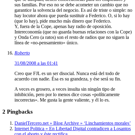
sus familias. Por eso no se debe acometer un cambio que no
garantice la solvencia del negocio. Es así de triste o simple: no
hay locutor ahora que pueda sustituir a Federico. O, si lo hay
(que lo hay), pide mucho más dinero que Federico.
Y, fuera de la Cope, apenas hay radio de oposición.
Intereconomía (que no guarda buenas relaciones con la Cope)
y Onda Cero (a ratos) son el resto de radios que no siguen la
línea de «no-pensamiento» único.
Roberto
31/08/2008 a las 01:41
Creo que FJL es un ser disocial. Nunca está del todo de
acuerdo con nadie. Ésa es su grandeza, y ése será su fin.
A veces es grosero, a veces insulta sin ningún tipo de
inhibición, pero por lo menos dice cosas «políticamente
incorrectas». Me gusta la gente valiente, y él lo es.
2 Pingbacks
DanielTercero.net » Blog Archive » ‘Linchamientos morales’
Internet Politica » En Libertad Digital contradicen a Losantos
con el aborto y éste rectifica