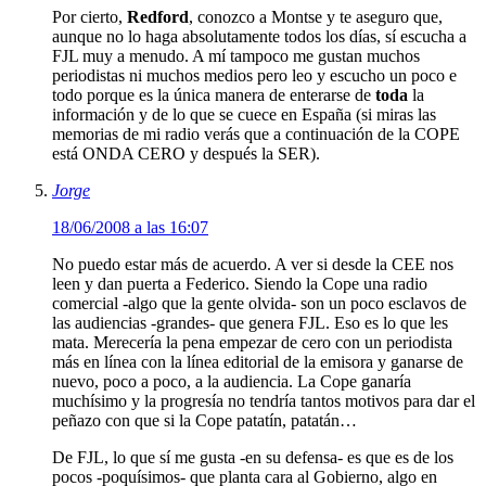
Por cierto,
Redford
, conozco a Montse y te aseguro que,
aunque no lo haga absolutamente todos los días, sí escucha a
FJL muy a menudo. A mí tampoco me gustan muchos
periodistas ni muchos medios pero leo y escucho un poco e
todo porque es la única manera de enterarse de
toda
la
información y de lo que se cuece en España (si miras las
memorias de mi radio verás que a continuación de la COPE
está ONDA CERO y después la SER).
Jorge
18/06/2008 a las 16:07
No puedo estar más de acuerdo. A ver si desde la CEE nos
leen y dan puerta a Federico. Siendo la Cope una radio
comercial -algo que la gente olvida- son un poco esclavos de
las audiencias -grandes- que genera FJL. Eso es lo que les
mata. Merecería la pena empezar de cero con un periodista
más en línea con la línea editorial de la emisora y ganarse de
nuevo, poco a poco, a la audiencia. La Cope ganaría
muchísimo y la progresía no tendría tantos motivos para dar el
peñazo con que si la Cope patatín, patatán…
De FJL, lo que sí me gusta -en su defensa- es que es de los
pocos -poquísimos- que planta cara al Gobierno, algo en