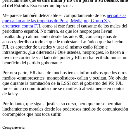
perfectamente que
es una multa y no va a parar a su bolsillo, sino
al del Estado
. Eso es ser un hipócrita.
Me parece también deleznable el comportamiento de los
periodistas
que callan ante las tropelías de Prisa, Mediapro, Grupo Z y
arremeten contra FJL
como si éste fuera el causante de los males del
periodismo español. No miren, es que los neoprogres llevan
insultando y calumniando desde los años 80, con campañas de
acoso y derribo a todo el que le molestara. Lo único que ha hecho
FJL es aprender de ustedes y usar el mismo estilo faltón e
intransigente. ¿La diferencia? Que ustedes, neoprogres, lo hacen a
favor de corriente y al lado del poder y FJL no ha recibido nunca un
beneficio del partido gobernante.
Por otra parte, FJL trata de muchos temas informativos que los otros
medios -omnipresentes, monopolísticos- callan y ocultan. No olvido
que durante la tramitación de la LSSI con el gobierno del PP, FJL
fue el único comunicador que se manifestó abiertamente en contra
de la ley.
Por lo tanto, que siga la justicia su curso, pero que no se permitan
linchamientos morales desde los poderosos medios de comunicación
corrompidos que nos toca sufrir.
Comparte esto: