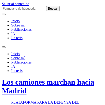
Saltar al contenido
Buscar:
Inicio
Sobre mí­
Publicaciones
IA
La tesis
Alternar
el
Inicio
campo
Sobre mí­
de
Publicaciones
búsqueda
IA
La tesis
Los camiones marchan hacia
Madrid
PLATAFORMA PARA LA DEFENSA DEL