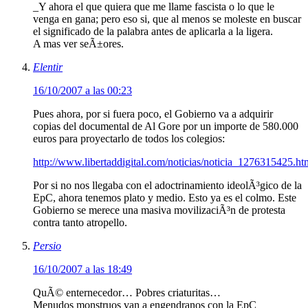
_Y ahora el que quiera que me llame fascista o lo que le
venga en gana; pero eso si, que al menos se moleste en buscar
el significado de la palabra antes de aplicarla a la ligera.
A mas ver seÃ±ores.
Elentir
16/10/2007 a las 00:23
Pues ahora, por si fuera poco, el Gobierno va a adquirir
copias del documental de Al Gore por un importe de 580.000
euros para proyectarlo de todos los colegios:
http://www.libertaddigital.com/noticias/noticia_1276315425.ht
Por si no nos llegaba con el adoctrinamiento ideolÃ³gico de la
EpC, ahora tenemos plato y medio. Esto ya es el colmo. Este
Gobierno se merece una masiva movilizaciÃ³n de protesta
contra tanto atropello.
Persio
16/10/2007 a las 18:49
QuÃ© enternecedor… Pobres criaturitas…
Menudos monstruos van a engendranos con la EpC