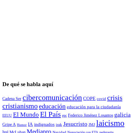
De qué se habla aquí
cibercomunicación
crisis
COPE
Cadena Ser
covid
cristianismo
educación
educación para la ciudadaní­a
El País
El Mundo
galicia
Federico Jiménez Losantos
EEUU
epc
laicismo
Jesucristo
IA
Gripe A
indignados
irak
JMJ
Humor
Mediapro
lssi
McLuhan
Navidad
Negociación con ETA
pederastia