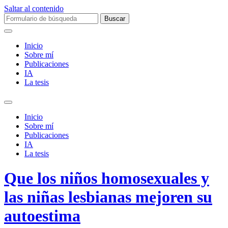
Saltar al contenido
Buscar:
Inicio
Sobre mí­
Publicaciones
IA
La tesis
Alternar
el
Inicio
campo
Sobre mí­
de
Publicaciones
búsqueda
IA
La tesis
Que los niños homosexuales y
las niñas lesbianas mejoren su
autoestima