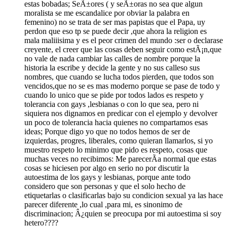
estas bobadas; SeÃ±ores ( y seÃ±oras no sea que algun
moralista se me escandalice por obviar la palabra en
femenino) no se trata de ser mas papistas que el Papa, uy
perdon que eso tp se puede decir ,que ahora la religion es
mala maliiisima y es el peor crimen del mundo :ser o declarase
creyente, el creer que las cosas deben seguir como estÃ¡n,que
no vale de nada cambiar las calles de nombre porque la
historia la escribe y decide la gente y no sus calleso sus
nombres, que cuando se lucha todos pierden, que todos son
vencidos,que no se es mas moderno porque se pase de todo y
cuando lo unico que se pide por todos lados es respeto y
tolerancia con gays ,lesbianas o con lo que sea, pero ni
siquiera nos dignamos en predicar con el ejemplo y devolver
un poco de tolerancia hacia quienes no compartamos esas
ideas; Porque digo yo que no todos hemos de ser de
izquierdas, progres, liberales, como quieran llamarlos, si yo
muestro respeto lo minimo que pido es respeto, cosas que
muchas veces no recibimos: Me parecerÃ­a normal que estas
cosas se hiciesen por algo en serio no por discutir la
autoestima de los gays y lesbianas, porque ante todo
considero que son personas y que el solo hecho de
etiquetarlas o clasificarlas bajo su condicion sexual ya las hace
parecer diferente ,lo cual ,para mi, es sinonimo de
discriminacion; Â¿quien se preocupa por mi autoestima si soy
hetero????