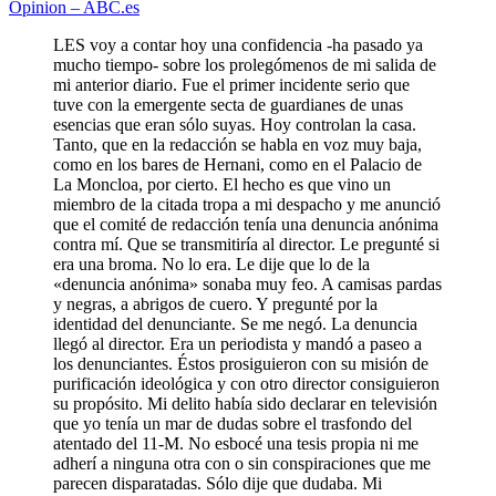
Opinion – ABC.es
LES voy a contar hoy una confidencia -ha pasado ya
mucho tiempo- sobre los prolegómenos de mi salida de
mi anterior diario. Fue el primer incidente serio que
tuve con la emergente secta de guardianes de unas
esencias que eran sólo suyas. Hoy controlan la casa.
Tanto, que en la redacción se habla en voz muy baja,
como en los bares de Hernani, como en el Palacio de
La Moncloa, por cierto. El hecho es que vino un
miembro de la citada tropa a mi despacho y me anunció
que el comité de redacción tenía una denuncia anónima
contra mí. Que se transmitiría al director. Le pregunté si
era una broma. No lo era. Le dije que lo de la
«denuncia anónima» sonaba muy feo. A camisas pardas
y negras, a abrigos de cuero. Y pregunté por la
identidad del denunciante. Se me negó. La denuncia
llegó al director. Era un periodista y mandó a paseo a
los denunciantes. Éstos prosiguieron con su misión de
purificación ideológica y con otro director consiguieron
su propósito. Mi delito había sido declarar en televisión
que yo tenía un mar de dudas sobre el trasfondo del
atentado del 11-M. No esbocé una tesis propia ni me
adherí a ninguna otra con o sin conspiraciones que me
parecen disparatadas. Sólo dije que dudaba. Mi