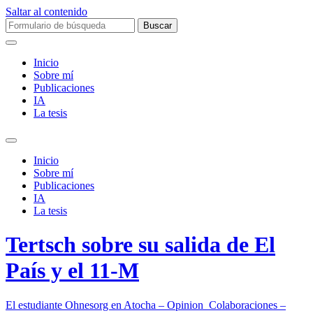
Saltar al contenido
Buscar:
Inicio
Sobre mí­
Publicaciones
IA
La tesis
Alternar
el
Inicio
campo
Sobre mí­
de
Publicaciones
búsqueda
IA
La tesis
Tertsch sobre su salida de El
País y el 11-M
El estudiante Ohnesorg en Atocha – Opinion_Colaboraciones –