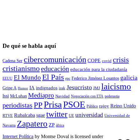
De qué se habla aquí
cibercomunicación
crisis
COPE
Cadena Ser
covid
cristianismo
educación
educación para la ciudadaní­a
El País
El Mundo
galicia
Federico Jiménez Losantos
EEUU
epc
laicismo
Jesucristo
IA
Gripe A
indignados
irak
JMJ
Humor
Mediapro
lssi
McLuhan
Navidad
Negociación con ETA
pederastia
Prisa
PSOE
PP
periodistas
Reino Unido
rajoy
Público
twitter
universidad
sgae
Rubalcaba
RTVE
UE
Universidad de
Zapatero
ZP
Navarra
áfrica
Internet Política
by
Montse Doval
is licensed under