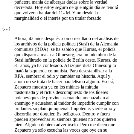
puñetera manía de albergar dudas sobre la verdad
decretada. Hoy estoy seguro de que algún día se tendrá
que volver a hablar del 11- M. Y no desde la
marginalidad o el interés por un titular forzado.
(…)
Ahora, 42 años después -como resultado del análisis de
los archivos de la policía política (Stasi) de la Alemania
comunista (RDA)- se ha sabido que Kurras, el policía
que disparó a matar a Ohnesorg, era un miembro de la
Stasi infiltrado en la policía de Berlín oeste. Kurras, de
81 años, ya ha confesado. Al izquierdista Ohnesorg lo
mató la izquierda comunista. Para desestabilizar a la
RFA, sembrar el odio y cambiar su historia. Aquí y
ahora no se trata de hacer paralelismo alguno. Eso sí,
Zapatero muestra ya en los mítines la mirada
trastornada y el rictus descompuesto de los líderes
bolcheviques de provincias cuando amenazaban al
enemigo y acusaban al traidor de impedirle cumplir con
brillantez su plan quinquenal. Impotente, vierte odio y
discordia por doquier. Es peligroso. Dentro y fuera
pueden aprovechar su siembra quienes no nos quieren
bien. Alguien debiera advertírselo. Pero me dicen que
Zapatero ya sólo escucha las voces que oye en su