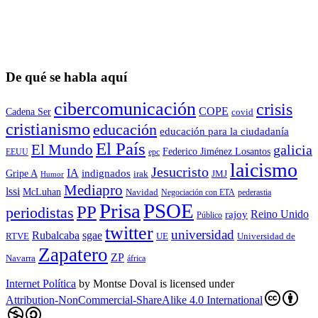
De qué se habla aquí
cibercomunicación
crisis
COPE
Cadena Ser
covid
cristianismo
educación
educación para la ciudadaní­a
El País
El Mundo
galicia
Federico Jiménez Losantos
EEUU
epc
laicismo
Jesucristo
IA
Gripe A
indignados
irak
JMJ
Humor
Mediapro
lssi
McLuhan
Navidad
Negociación con ETA
pederastia
Prisa
PSOE
PP
periodistas
Reino Unido
rajoy
Público
twitter
universidad
sgae
Rubalcaba
RTVE
UE
Universidad de
Zapatero
ZP
Navarra
áfrica
Internet Política
by
Montse Doval
is licensed under
Attribution-NonCommercial-ShareAlike 4.0 International