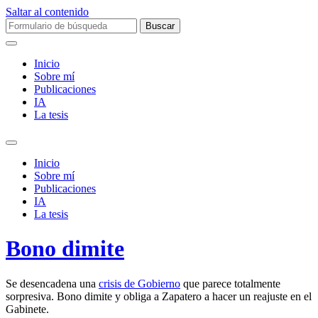
Saltar al contenido
Buscar:
Inicio
Sobre mí­
Publicaciones
IA
La tesis
Alternar
el
Inicio
campo
Sobre mí­
de
Publicaciones
búsqueda
IA
La tesis
Bono dimite
Se desencadena una
crisis de Gobierno
que parece totalmente
sorpresiva. Bono dimite y obliga a Zapatero a hacer un reajuste en el
Gabinete.