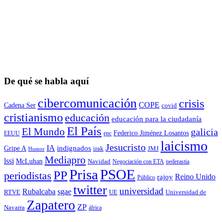
De qué se habla aquí
cibercomunicación
crisis
COPE
Cadena Ser
covid
cristianismo
educación
educación para la ciudadaní­a
El País
El Mundo
galicia
Federico Jiménez Losantos
EEUU
epc
laicismo
Jesucristo
IA
Gripe A
indignados
irak
JMJ
Humor
Mediapro
lssi
McLuhan
Navidad
Negociación con ETA
pederastia
Prisa
PSOE
PP
periodistas
Reino Unido
rajoy
Público
twitter
universidad
sgae
Rubalcaba
RTVE
UE
Universidad de
Zapatero
ZP
Navarra
áfrica