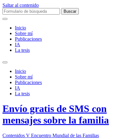
Saltar al contenido
Buscar:
Inicio
Sobre mí­
Publicaciones
IA
La tesis
Alternar
el
Inicio
campo
Sobre mí­
de
Publicaciones
búsqueda
IA
La tesis
Envío gratis de SMS con
mensajes sobre la familia
Contenidos V Encuentro Mundial de las Familias