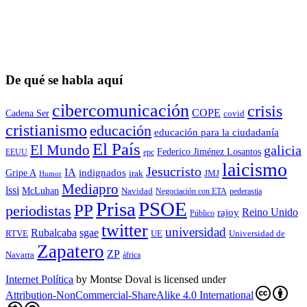
De qué se habla aquí
cibercomunicación
crisis
COPE
Cadena Ser
covid
cristianismo
educación
educación para la ciudadaní­a
El País
El Mundo
galicia
Federico Jiménez Losantos
EEUU
epc
laicismo
Jesucristo
IA
Gripe A
indignados
irak
JMJ
Humor
Mediapro
lssi
McLuhan
Navidad
Negociación con ETA
pederastia
Prisa
PSOE
PP
periodistas
Reino Unido
rajoy
Público
twitter
universidad
sgae
Rubalcaba
RTVE
UE
Universidad de
Zapatero
ZP
Navarra
áfrica
Internet Política
by
Montse Doval
is licensed under
Attribution-NonCommercial-ShareAlike 4.0 International