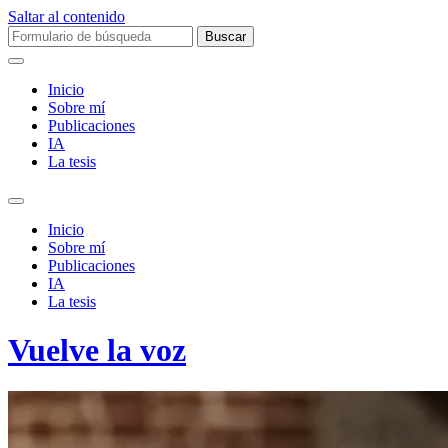
Saltar al contenido
Buscar:
Inicio
Sobre mí­
Publicaciones
IA
La tesis
Alternar
el
Inicio
campo
Sobre mí­
de
Publicaciones
búsqueda
IA
La tesis
Vuelve la voz