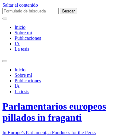
Saltar al contenido
Buscar:
Inicio
Sobre mí­
Publicaciones
IA
La tesis
Alternar
el
Inicio
campo
Sobre mí­
de
Publicaciones
búsqueda
IA
La tesis
Parlamentarios europeos
pillados in fraganti
In Europe’s Parliament, a Fondness for the Perks