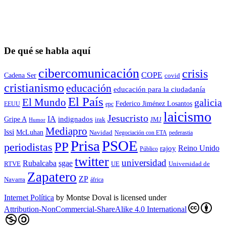
De qué se habla aquí
cibercomunicación
crisis
COPE
Cadena Ser
covid
cristianismo
educación
educación para la ciudadaní­a
El País
El Mundo
galicia
Federico Jiménez Losantos
EEUU
epc
laicismo
Jesucristo
IA
Gripe A
indignados
irak
JMJ
Humor
Mediapro
lssi
McLuhan
Navidad
Negociación con ETA
pederastia
Prisa
PSOE
PP
periodistas
Reino Unido
rajoy
Público
twitter
universidad
sgae
Rubalcaba
RTVE
UE
Universidad de
Zapatero
ZP
Navarra
áfrica
Internet Política
by
Montse Doval
is licensed under
Attribution-NonCommercial-ShareAlike 4.0 International