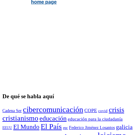
De qué se habla aquí
cibercomunicación
crisis
COPE
Cadena Ser
covid
cristianismo
educación
educación para la ciudadaní­a
El País
El Mundo
galicia
Federico Jiménez Losantos
EEUU
epc