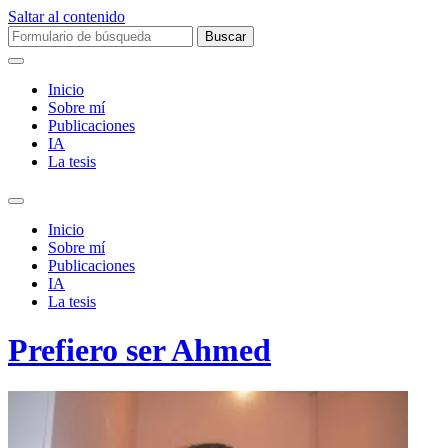
Saltar al contenido
Buscar:
Inicio
Sobre mí­
Publicaciones
IA
La tesis
Alternar
el
Inicio
campo
Sobre mí­
de
Publicaciones
búsqueda
IA
La tesis
Prefiero ser Ahmed