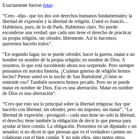
Exactamente fueron
éstas
:
“Creo –dijo– que los dos son derechos humanos fundamentales: la
libertad de expresión y la libertad de religión. Usted es francés…
Hablemos, pues, de lo de París. Hablemos claro. No puede
esconderse una verdad: que cada uno tiene el derecho de practicar
su propia religión, sin ofender, libremente. Así lo hacemos;
queremos hacerlo todos”.
“En segundo lugar, no se puede ofender, hacer la guerra, matar a un
hombre en nombre de la propia religión; en nombre de Dios. A
nosotros, lo que está sucediendo ahora nos sorprende. Pero siempre
pensamos en nuestra historia. ¿Cuántas guerras de religión hemos
hecho? Piense usted en la noche de San Bartolomé ¿Cómo se
entiende eso? También nosotros hemos pecado. Pero no se puede
matar en nombre de Dios. Eso es una aberración. Matar en nombre
de Dios es una aberración“.
“Creo que esto sea lo principal sobre la libertad religiosa: hay que
hacerlo con libertad, sin ofender, pero sin imponer, sin matar”. “La
libertad de expresión –prosiguió–: cada uno tiene no solo la libertad,
el derecho; tiene también la obligación de decir lo que piensa para
ayudar al bien común. La obligación. Pensemos en un diputado o un
senador; si no dicen lo que piensan que es el verdadero camino no
colaboran con el bien común. Y no solo ellos, sino tantos otros.