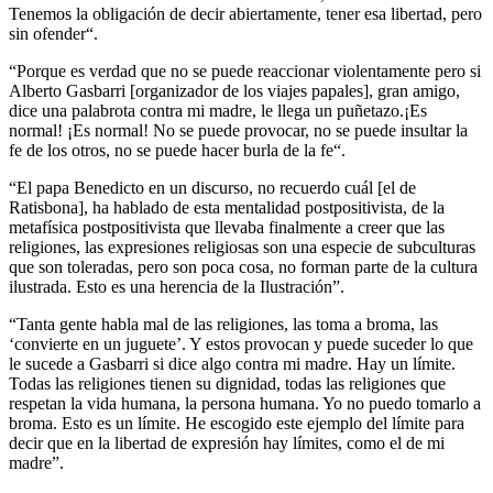
Tenemos la obligación de decir abiertamente, tener esa libertad, pero
sin ofender“.
“Porque es verdad que no se puede reaccionar violentamente pero si
Alberto Gasbarri [organizador de los viajes papales], gran amigo,
dice una palabrota contra mi madre, le llega un puñetazo.¡Es
normal! ¡Es normal! No se puede provocar, no se puede insultar la
fe de los otros, no se puede hacer burla de la fe“.
“El papa Benedicto en un discurso, no recuerdo cuál [el de
Ratisbona], ha hablado de esta mentalidad postpositivista, de la
metafísica postpositivista que llevaba finalmente a creer que las
religiones, las expresiones religiosas son una especie de subculturas
que son toleradas, pero son poca cosa, no forman parte de la cultura
ilustrada. Esto es una herencia de la Ilustración”.
“Tanta gente habla mal de las religiones, las toma a broma, las
‘convierte en un juguete’. Y estos provocan y puede suceder lo que
le sucede a Gasbarri si dice algo contra mi madre. Hay un límite.
Todas las religiones tienen su dignidad, todas las religiones que
respetan la vida humana, la persona humana. Yo no puedo tomarlo a
broma. Esto es un límite. He escogido este ejemplo del límite para
decir que en la libertad de expresión hay límites, como el de mi
madre”.