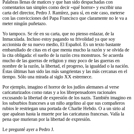
Palabras llenas de matices y que han sido despachadas con
comentarios tan simples como decir «qué horror» y escribir una
carta del director, Pedro J. Ramírez, para sí, en este caso, meterse
con las convicciones del Papa Francisco que claramente no le va a
meter ningún puñetazo.
Yo tampoco. Se ríe en su carta, que no pienso enlazar, de la
Inmaculada. Incluso estoy pagando su frivolidad ya que soy
accionista de su nuevo medio, El Español. Es un texto bastante
embarullado de citas en el que menta mucho la razón y se olvida de
la cita obligada: el sueño de la razón crea monstruos. Se acuerda
mucho de las guerras de religion y muy poco de las guerras en
nombre de la razón, la libertad, el progreso, la igualdad o la nación.
Éstas últimas han sido las más sangrientas y las más cercanas en el
tiempo. Sólo una mirada al siglo XX estremece.
Por ejemplo, imagino el horror de los judíos alemanes al verse
caricaturizados como ratas y a los librepensadores racionales
excusando la libertad de expresión de los nazis. También imagino en
los suburbios franceses a un niño argelino al que sus compañeros
rubios le restriegan una portada de Charlie Hebdo. O a un sirio al
que apalean hasta la muerte por las caricaturas francesas. Valía la
pena que murieran por la libertad de expresión.
Le pregunté ayer a Pedro J.