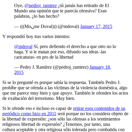
Oye,
@pedroj_ramirez
¿tú jamás has retirado de El
Mundo una opinión que te parecía ofensiva? Eran
palabras, ¿lo has hecho?
— (((Moﻥtse Doval))) (@mdoval)
January 17, 2015
Y respondió hoy tras varios intentos:
@mdoval
Sí, pero defiendo el derecho a que otro no lo
haga. Y si le matan por eso, difundo sus ideas -las
caricaturas- en pro de la libertad
— Pedro J. Ramírez (@pedroj_ramirez)
January 18,
2015
Si se lo pregunté es porque sabía la respuesta. También Pedro J.
prohíbe que se ofenda a las víctimas de la violencia doméstica, algo
que me parece muy bien y que apoyo. También le ofenden los actos
de exaltación del terrorismo. Muy bien.
Si le ofende eso e incluso es capaz de
retirar esos contenidos de su
periódico como hizo en 2011
será porque no los considera objeto de
la libertad de expresión: ¿son sólo las ofensas a los sentimientos
religiosos libertad de expresión? ¿Tenemos, por tanto, una
cultura aceptable y otra religiosa sólo tolerada pero combatida con