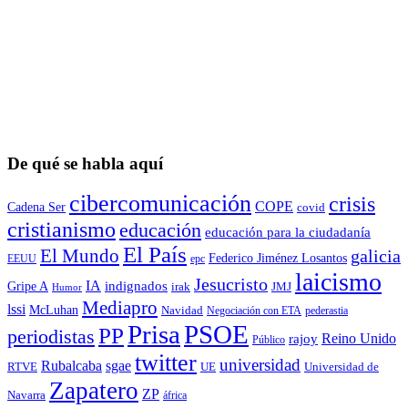
De qué se habla aquí
cibercomunicación
crisis
COPE
Cadena Ser
covid
cristianismo
educación
educación para la ciudadaní­a
El País
El Mundo
galicia
Federico Jiménez Losantos
EEUU
epc
laicismo
Jesucristo
IA
Gripe A
indignados
irak
JMJ
Humor
Mediapro
lssi
McLuhan
Navidad
Negociación con ETA
pederastia
Prisa
PSOE
PP
periodistas
Reino Unido
rajoy
Público
twitter
universidad
sgae
Rubalcaba
RTVE
UE
Universidad de
Zapatero
ZP
Navarra
áfrica