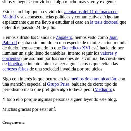
sitios y luego se convirtió en algo mucho más vivo y exigente.
Este es un blog que ha vivido los
atentados del 11 de marzo en
Madrid
y sus consecuencias políticas y comunicativas. Algo tan
espeluznante que me llevó a estudiar el caso en
la tesis doctoral
que
defendí el pasado 24 de julio.
Hemos sufrido los 5 años de
Zapatero
, hemos visto como
Juan
Pablo II
dejaba este mundo en una especie de manifestación mundial
de duelo, hemos contado lo que
Benedicto XVI
está haciendo por
iluminar un siglo lleno de tinieblas, intento seguir los
valores y
corrientes
que asoman por los rincones de la cultura, las cuestiones
de
bioética
, e intento animar a leer algunas cosas que evitan las
certezas falsas
de una sociedad invadida por prejuicios.
Sigo con interés lo que ocurre en los
medios de comunicación
, con
una atención especial al
Grupo Prisa
, baluarte de cierto tipo de
periodismo malo que prefigura algo todavía peor (
Mediapro
).
Y todo ello porque algunas personas siguen leyendo este blog.
Muchas gracias por estar ahí.
Comparte esto: