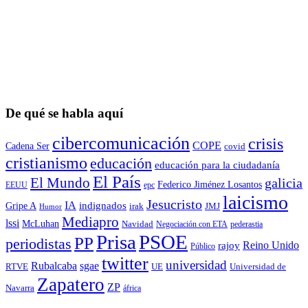
De qué se habla aquí
cibercomunicación
crisis
COPE
Cadena Ser
covid
cristianismo
educación
educación para la ciudadaní­a
El País
El Mundo
galicia
Federico Jiménez Losantos
EEUU
epc
laicismo
Jesucristo
IA
Gripe A
indignados
irak
JMJ
Humor
Mediapro
lssi
McLuhan
Navidad
Negociación con ETA
pederastia
Prisa
PSOE
PP
periodistas
Reino Unido
rajoy
Público
twitter
universidad
sgae
Rubalcaba
RTVE
UE
Universidad de
Zapatero
ZP
Navarra
áfrica