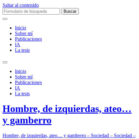
Saltar al contenido
Buscar:
Inicio
Sobre mí­
Publicaciones
IA
La tesis
Alternar
el
Inicio
campo
Sobre mí­
de
Publicaciones
búsqueda
IA
La tesis
Hombre, de izquierdas, ateo…
y gamberro
Hombre, de izquierdas, ateo… y gamberro – Sociedad – Sociedad –