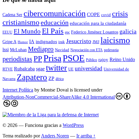
cibercomunicación
crisis
COPE
Cadena Ser
covid
cristianismo
educación
educación para la ciudadaní­a
El País
El Mundo
galicia
Federico Jiménez Losantos
EEUU
epc
laicismo
Jesucristo
IA
Gripe A
indignados
irak
JMJ
Humor
Mediapro
lssi
McLuhan
Navidad
Negociación con ETA
pederastia
Prisa
PSOE
PP
periodistas
Reino Unido
rajoy
Público
twitter
universidad
sgae
Rubalcaba
RTVE
UE
Universidad de
Zapatero
ZP
Navarra
áfrica
Internet Política
by
Montse Doval
is licensed under
Attribution-NonCommercial-ShareAlike 4.0 International
© 2026
— Funciona gracias a
WordPress
Tema realizado por
Anders Noren
—
Ir arriba ↑