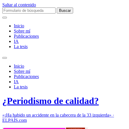
Saltar al contenido
Buscar:
Inicio
Sobre mí­
Publicaciones
IA
La tesis
Alternar
el
Inicio
campo
Sobre mí­
de
Publicaciones
búsqueda
IA
La tesis
¿Periodismo de calidad?
«¡Ha habido un accidente en la cabecera de la 33 izquierda» ·
ELPAÍS.com