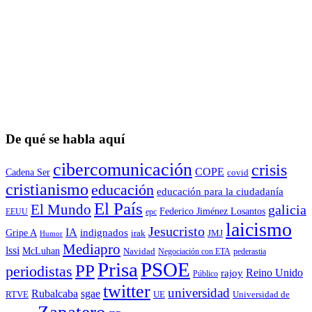
De qué se habla aquí
cibercomunicación
crisis
COPE
Cadena Ser
covid
cristianismo
educación
educación para la ciudadaní­a
El País
El Mundo
galicia
Federico Jiménez Losantos
EEUU
epc
laicismo
Jesucristo
IA
Gripe A
indignados
irak
JMJ
Humor
Mediapro
lssi
McLuhan
Navidad
Negociación con ETA
pederastia
Prisa
PSOE
PP
periodistas
Reino Unido
rajoy
Público
twitter
universidad
sgae
Rubalcaba
RTVE
UE
Universidad de