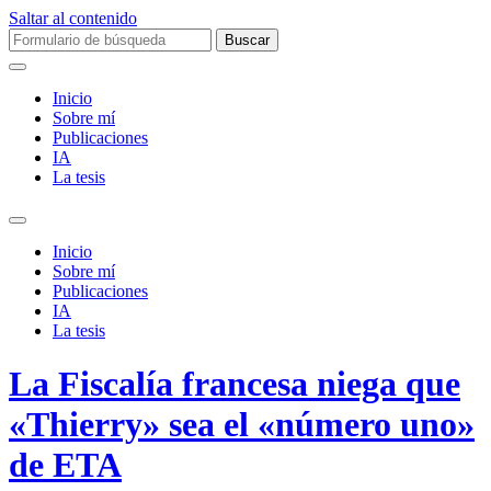
Saltar al contenido
Buscar:
Inicio
Sobre mí­
Publicaciones
IA
La tesis
Alternar
el
Inicio
campo
Sobre mí­
de
Publicaciones
búsqueda
IA
La tesis
La Fiscalía francesa niega que
«Thierry» sea el «número uno»
de ETA