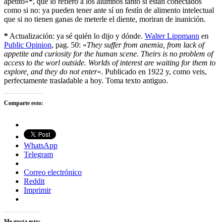
apetito»
*
, que lo refiero a los alumnos tanto si están conectados
como si no: ya pueden tener ante sí un festín de alimento intelectual
que si no tienen ganas de meterle el diente, moriran de inanición.
*
Actualización: ya sé quién lo dijo y dónde.
Walter Lippmann
en
Public Opinion
, pag. 50: «
They suffer from anemia, from lack of
appetite and curiosity for the human scene. Theirs is no problem of
access to the worl outside. Worlds of interest are waiting for them to
explore, and they do not enter
«. Publicado en 1922 y, como veis,
perfectamente trasladable a hoy. Toma texto antiguo.
Comparte esto:
WhatsApp
Telegram
Correo electrónico
Reddit
Imprimir
Me gusta esto: