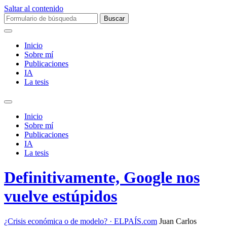
Saltar al contenido
Buscar:
Inicio
Sobre mí­
Publicaciones
IA
La tesis
Alternar
el
Inicio
campo
Sobre mí­
de
Publicaciones
búsqueda
IA
La tesis
Definitivamente, Google nos
vuelve estúpidos
¿Crisis económica o de modelo? · ELPAÍS.com
Juan Carlos