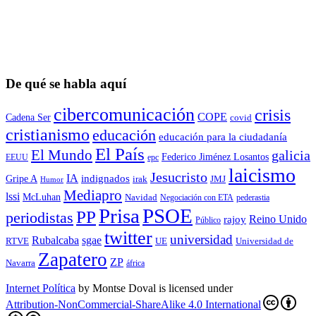
De qué se habla aquí
cibercomunicación
crisis
COPE
Cadena Ser
covid
cristianismo
educación
educación para la ciudadaní­a
El País
El Mundo
galicia
Federico Jiménez Losantos
EEUU
epc
laicismo
Jesucristo
IA
Gripe A
indignados
irak
JMJ
Humor
Mediapro
lssi
McLuhan
Navidad
Negociación con ETA
pederastia
Prisa
PSOE
PP
periodistas
Reino Unido
rajoy
Público
twitter
universidad
sgae
Rubalcaba
RTVE
UE
Universidad de
Zapatero
ZP
Navarra
áfrica
Internet Política
by
Montse Doval
is licensed under
Attribution-NonCommercial-ShareAlike 4.0 International