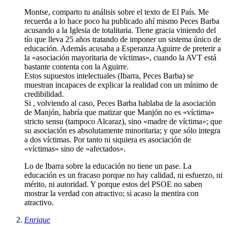
Montse, comparto tu análisis sobre el texto de El País. Me
recuerda a lo hace poco ha publicado ahí mismo Peces Barba
acusando a la Iglesia de totalitaria. Tiene gracia viniendo del
tío que lleva 25 años tratando de imponer un sistema único de
educación. Además acusaba a Esperanza Aguirre de preterir a
la «asociación mayoritaria de víctimas», cuando la AVT está
bastante contenta con la Aguirre.
Estos supuestos intelectuales (Ibarra, Peces Barba) se
muestran incapaces de explicar la realidad con un mínimo de
credibilidad.
Si , volviendo al caso, Peces Barba hablaba de la asociación
de Manjón, habría que matizar que Manjón no es «víctima»
stricto sensu (tampoco Alcaraz), sino «madre de víctima»; que
su asociación es absolutamente minoritaria; y que sólo integra
a dos víctimas. Por tanto ni siquiera es asociación de
«víctimas» sino de «afectados».
Lo de Ibarra sobre la educación no tiene un pase. La
educación es un fracaso porque no hay calidad, ni esfuerzo, ni
mérito, ni autoridad. Y porque estos del PSOE no saben
mostrar la verdad con atractivo; si acaso la mentira con
atractivo.
Enrique