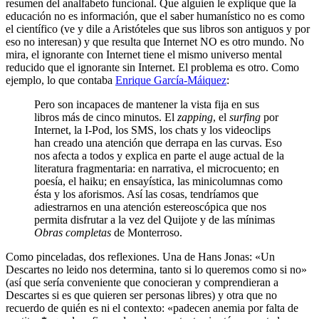
resumen del analfabeto funcional. Que alguien le explique que la
educación no es información, que el saber humanístico no es como
el científico (ve y dile a Aristóteles que sus libros son antiguos y por
eso no interesan) y que resulta que Internet NO es otro mundo. No
mira, el ignorante con Internet tiene el mismo universo mental
reducido que el ignorante sin Internet. El problema es otro. Como
ejemplo, lo que contaba
Enrique García-Máiquez
:
Pero son incapaces de mantener la vista fija en sus
libros más de cinco minutos. El
zapping
, el
surfing
por
Internet, la I-Pod, los SMS, los chats y los videoclips
han creado una atención que derrapa en las curvas. Eso
nos afecta a todos y explica en parte el auge actual de la
literatura fragmentaria: en narrativa, el microcuento; en
poesía, el haiku; en ensayística, las minicolumnas como
ésta y los aforismos. Así las cosas, tendríamos que
adiestrarnos en una atención estereoscópica que nos
permita disfrutar a la vez del Quijote y de las mínimas
Obras completas
de Monterroso.
Como pinceladas, dos reflexiones. Una de Hans Jonas: «Un
Descartes no leido nos determina, tanto si lo queremos como si no»
(así que sería conveniente que conocieran y comprendieran a
Descartes si es que quieren ser personas libres) y otra que no
recuerdo de quién es ni el contexto: «padecen anemia por falta de