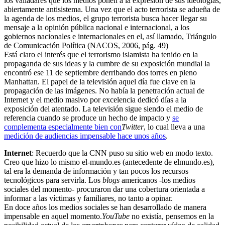
los valladares que los medios ponen a la expresión de sus ideologías,
abiertamente antisistema. Una vez que el acto terrorista se adueña de
la agenda de los medios, el grupo terrorista busca hacer llegar su
mensaje a la opinión pública nacional e internacional, a los
gobiernos nacionales e internacionales en el, así llamado, Triángulo
de Comunicación Política (NACOS, 2006, pág. 49)
Está claro el interés que el terrorismo islamista ha tenido en la
propaganda de sus ideas y la cumbre de su exposición mundial la
encontró ese 11 de septiembre derribando dos torres en pleno
Manhattan. El papel de la televisión aquel día fue clave en la
propagación de las imágenes. No había la penetración actual de
Internet y el medio masivo por excelencia dedicó días a la
exposición del atentado. La televisión sigue siendo el medio de
referencia cuando se produce un hecho de impacto y
se
complementa especialmente bien con
Twitter
, lo cual lleva a una
medición de audiencias impensable hace unos años
.
Internet
: Recuerdo que la CNN puso su sitio web en modo texto.
Creo que hizo lo mismo el-mundo.es (antecedente de elmundo.es),
tal era la demanda de información y tan pocos los recursos
tecnológicos para servirla. Los
blogs
americanos -los medios
sociales del momento- procuraron dar una cobertura orientada a
informar a las víctimas y familiares, no tanto a opinar.
En doce años los medios sociales se han desarrollado de manera
impensable en aquel momento.
YouTube
no existía, pensemos en la