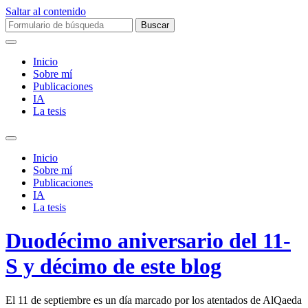
Saltar al contenido
Buscar:
Inicio
Sobre mí­
Publicaciones
IA
La tesis
Alternar
el
Inicio
campo
Sobre mí­
de
Publicaciones
búsqueda
IA
La tesis
Duodécimo aniversario del 11-
S y décimo de este blog
El 11 de septiembre es un día marcado por los atentados de AlQaeda