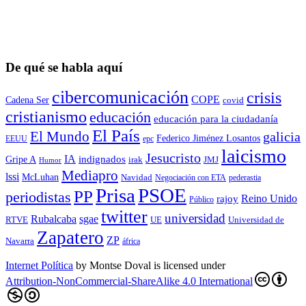
De qué se habla aquí
cibercomunicación
crisis
COPE
Cadena Ser
covid
cristianismo
educación
educación para la ciudadaní­a
El País
El Mundo
galicia
Federico Jiménez Losantos
EEUU
epc
laicismo
Jesucristo
IA
Gripe A
indignados
irak
JMJ
Humor
Mediapro
lssi
McLuhan
Navidad
Negociación con ETA
pederastia
Prisa
PSOE
PP
periodistas
Reino Unido
rajoy
Público
twitter
universidad
sgae
Rubalcaba
RTVE
UE
Universidad de
Zapatero
ZP
Navarra
áfrica
Internet Política
by
Montse Doval
is licensed under
Attribution-NonCommercial-ShareAlike 4.0 International