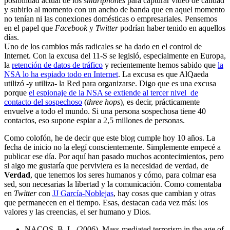
posibilidad actual de los
smartphones
para capturar vídeo de calidad
y subirlo al momento con un ancho de banda que en aquel momento
no tenían ni las conexiones domésticas o empresariales. Pensemos
en el papel que
Facebook
y
Twitter
podrían haber tenido en aquellos
días.
Uno de los cambios más radicales se ha dado en el control de
Internet. Con la excusa del 11-S se legisló, especialmente en Europa,
la
retención de datos de tráfico
y recientemente hemos sabido que
la
NSA lo ha espiado todo en Internet
. La excusa es que AlQaeda
utilizó -y utiliza- la Red para organizarse. Digo que es una excusa
porque
el espionaje de la NSA se extiende al tercer nivel de
contacto del sospechoso
(
three hops
), es decir, prácticamente
envuelve a todo el mundo. Si una persona sospechosa tiene 40
contactos, eso supone espiar a 2,5 millones de personas.
Como colofón, he de decir que este blog cumple hoy 10 años. La
fecha de inicio no la elegí conscientemente. Simplemente empecé a
publicar ese día. Por aquí han pasado muchos acontecimientos, pero
si algo me gustaría que perviviera es la necesidad de verdad, de
Verdad
, que tenemos los seres humanos y cómo, para colmar esa
sed, son necesarias la libertad y la comunicación. Como comentaba
en
Twitter
con
JJ García-Noblejas
, hay cosas que cambian y otras
que permanecen en el tiempo. Esas, destacan cada vez más: los
valores y las creencias, el ser humano y Dios.
NACOS, B. L. (2006). Mass-mediated terrorism in the age of