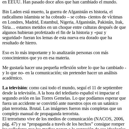
en EEUU. Han pasado doce años que han cambiado el mundo.
Bin Laden está muerto, la guerra de Afganistán es historia, el
radicalismo islamista se ha cobrado – se cobra- cientos de víctimas
en Londres, Madrid, Estambul, Nigeria, Afganistán, Pakistán, Irak,
Siria… estamos metidos en un choque entre culturas después de que
algunos hubieran profetizado el fin de la historia y «paz y
seguridad» fueran los lemas de esta nueva era dorado que ha
resultado de hierro.
Eso es lo más importante y lo analizarán personas con más
conocimientos que yo en esa materia.
Me gustaría hacer una pequeña reflexión sobre lo que ha cambiado -
y lo que no- en la comunicación; sin pretender hacer un análisis
académico.
La televisión
: como casi todo el mundo, seguí el 11 de septiembre
desde la televisión. A la hora del telediario español vi impactar el
segundo avión en las Torres Gemelas. Lo que podíamos esperar que
fuera un accidente se convirtió ante nuestros ojos en un satánico
plan terrorista. Brutal. Las imágenes fueron más completas que un
complejo manual de propaganda terrorista.
El terrorismo vive de los medios de comunicación (NACOS, 2006,
pág. 47) y su “propaganda a través de los hechos” consigue romper