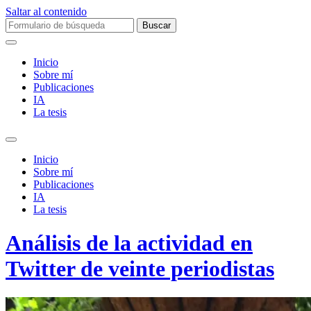
Saltar al contenido
Buscar:
Inicio
Sobre mí­
Publicaciones
IA
La tesis
Alternar
el
Inicio
campo
Sobre mí­
de
Publicaciones
búsqueda
IA
La tesis
Análisis de la actividad en
Twitter de veinte periodistas