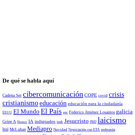
De qué se habla aquí
cibercomunicación
crisis
COPE
Cadena Ser
covid
cristianismo
educación
educación para la ciudadaní­a
El País
El Mundo
galicia
Federico Jiménez Losantos
EEUU
epc
laicismo
Jesucristo
IA
Gripe A
indignados
irak
JMJ
Humor
Mediapro
lssi
McLuhan
Navidad
Negociación con ETA
pederastia