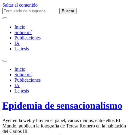
Saltar al contenido
Buscar:
Inicio
Sobre mí­
Publicaciones
IA
La tesis
Alternar
el
Inicio
campo
Sobre mí­
de
Publicaciones
búsqueda
IA
La tesis
Epidemia de sensacionalismo
Ayer en la web y hoy en el papel, varios diarios, entre ellos El
Mundo, publican la fotografía de Teresa Romero en la habitación
del Carlos III.