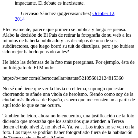
impactante. El debate es inexistente.
— Gervasio Sánchez (@gervasanchez)
October 12,
2014
Efectivamente, parece que primero se publica y luego se piensa.
Alabo la decisión de El País de retirar la fotografía de su web a los
minutos de haberla publicado y las disculpas de uno de sus
subdirectores, que luego borró su tuit de disculpas, pero ¿no hubiera
sido mejor haberlo pensado antes?
He leído las defensas de la foto más peregrinas. Por ejemplo, ésta de
un fotógrafo de El Mundo:
https://twitter.com/albertocuellarr/status/521056012124815360
No sé qué tiene que ver la lluvia en el tema, supongo que estar
chorreando te añade una vitola de heroísmo. Siendo como soy de la
ciudad más lluviosa de España, espero que me consientan a partir de
aquí todo lo que se me ocurra.
También he leído, ahora no lo encuentro, una justificación de la foto
diciendo que mostraba que los sanitarios que atienden a Teresa
tienen el traje nivel 2, no nivel 4. Ya, ya… Los trajes no se ven en la
foto. Los trajes se podrían haber fotografiado fuera de la habitación
de Teresa y sin salir ella. Morbo.