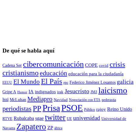
De qué se habla aquí
cibercomunicación
crisis
COPE
Cadena Ser
covid
cristianismo
educación
educación para la ciudadaní­a
El País
El Mundo
galicia
Federico Jiménez Losantos
EEUU
epc
laicismo
Jesucristo
IA
Gripe A
indignados
irak
JMJ
Humor
Mediapro
lssi
McLuhan
Navidad
Negociación con ETA
pederastia
Prisa
PSOE
PP
periodistas
Reino Unido
rajoy
Público
twitter
universidad
sgae
Rubalcaba
RTVE
UE
Universidad de
Zapatero
ZP
Navarra
áfrica