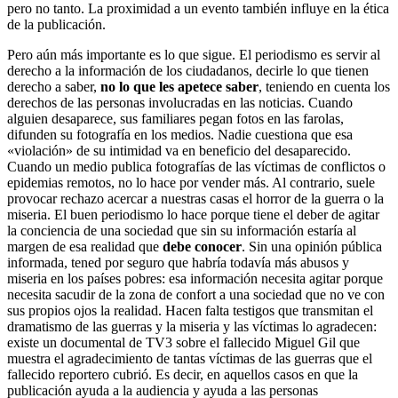
pero no tanto. La proximidad a un evento también influye en la ética
de la publicación.
Pero aún más importante es lo que sigue. El periodismo es servir al
derecho a la información de los ciudadanos, decirle lo que tienen
derecho a saber,
no lo que les apetece saber
, teniendo en cuenta los
derechos de las personas involucradas en las noticias. Cuando
alguien desaparece, sus familiares pegan fotos en las farolas,
difunden su fotografía en los medios. Nadie cuestiona que esa
«violación» de su intimidad va en beneficio del desaparecido.
Cuando un medio publica fotografías de las víctimas de conflictos o
epidemias remotos, no lo hace por vender más. Al contrario, suele
provocar rechazo acercar a nuestras casas el horror de la guerra o la
miseria. El buen periodismo lo hace porque tiene el deber de agitar
la conciencia de una sociedad que sin su información estaría al
margen de esa realidad que
debe conocer
. Sin una opinión pública
informada, tened por seguro que habría todavía más abusos y
miseria en los países pobres: esa información necesita agitar porque
necesita sacudir de la zona de confort a una sociedad que no ve con
sus propios ojos la realidad. Hacen falta testigos que transmitan el
dramatismo de las guerras y la miseria y las víctimas lo agradecen:
existe un documental de TV3 sobre el fallecido Miguel Gil que
muestra el agradecimiento de tantas víctimas de las guerras que el
fallecido reportero cubrió. Es decir, en aquellos casos en que la
publicación ayuda a la audiencia y ayuda a las personas