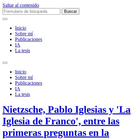
Saltar al contenido
Buscar:
Inicio
Sobre mí­
Publicaciones
IA
La tesis
Alternar
el
Inicio
campo
Sobre mí­
de
Publicaciones
búsqueda
IA
La tesis
Nietzsche, Pablo Iglesias y 'La
Iglesia de Franco', entre las
primeras preguntas en la