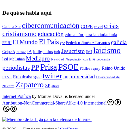
De qué se habla aquí
cibercomunicación
crisis
COPE
Cadena Ser
covid
cristianismo
educación
educación para la ciudadaní­a
El País
El Mundo
galicia
Federico Jiménez Losantos
EEUU
epc
laicismo
Jesucristo
IA
Gripe A
indignados
irak
JMJ
Humor
Mediapro
lssi
McLuhan
Navidad
Negociación con ETA
pederastia
Prisa
PSOE
PP
periodistas
Reino Unido
rajoy
Público
twitter
universidad
sgae
Rubalcaba
RTVE
UE
Universidad de
Zapatero
ZP
Navarra
áfrica
Internet Política
by
Montse Doval
is licensed under
Attribution-NonCommercial-ShareAlike 4.0 International