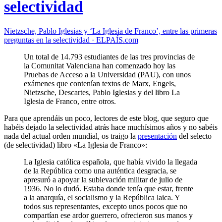
selectividad
Nietzsche, Pablo Iglesias y ‘La Iglesia de Franco’, entre las primeras
preguntas en la selectividad · ELPAÍS.com
Un total de 14.793 estudiantes de las tres provincias de
la Comunitat Valenciana han comenzado hoy las
Pruebas de Acceso a la Universidad (PAU), con unos
exámenes que contenían textos de Marx, Engels,
Nietzsche, Descartes, Pablo Iglesias y del libro La
Iglesia de Franco, entre otros.
Para que aprendáis un poco, lectores de este blog, que seguro que
habéis dejado la selectividad atrás hace muchísimos años y no sabéis
nada del actual orden mundial, os traigo la
presentación
del selecto
(de selectividad) libro «La Iglesia de Franco»:
La Iglesia católica española, que había vivido la llegada
de la República como una auténtica desgracia, se
apresuró a apoyar la sublevación militar de julio de
1936. No lo dudó. Estaba donde tenía que estar, frente
a la anarquía, el socialismo y la República laica. Y
todos sus representantes, excepto unos pocos que no
compartían ese ardor guerrero, ofrecieron sus manos y