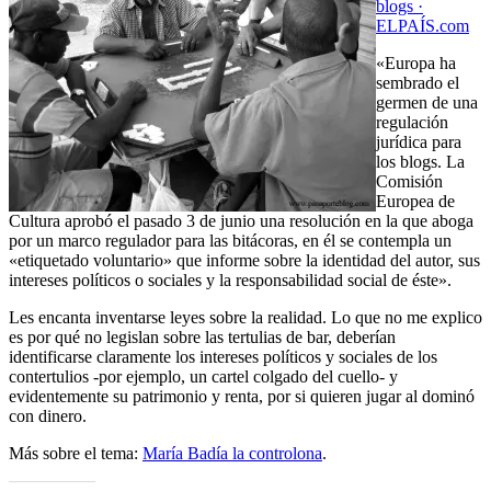
blogs ·
ELPAÍS.com
«Europa ha
sembrado el
germen de una
regulación
jurídica para
los blogs. La
Comisión
Europea de
Cultura aprobó el pasado 3 de junio una resolución en la que aboga
por un marco regulador para las bitácoras, en él se contempla un
«etiquetado voluntario» que informe sobre la identidad del autor, sus
intereses políticos o sociales y la responsabilidad social de éste».
Les encanta inventarse leyes sobre la realidad. Lo que no me explico
es por qué no legislan sobre las tertulias de bar, deberían
identificarse claramente los intereses políticos y sociales de los
contertulios -por ejemplo, un cartel colgado del cuello- y
evidentemente su patrimonio y renta, por si quieren jugar al dominó
con dinero.
Más sobre el tema:
María Badía la controlona
.