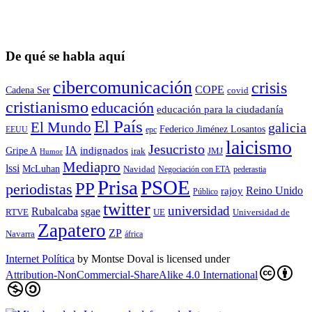
De qué se habla aquí
cibercomunicación
crisis
COPE
Cadena Ser
covid
cristianismo
educación
educación para la ciudadaní­a
El País
El Mundo
galicia
Federico Jiménez Losantos
EEUU
epc
laicismo
Jesucristo
IA
Gripe A
indignados
irak
JMJ
Humor
Mediapro
lssi
McLuhan
Navidad
Negociación con ETA
pederastia
Prisa
PSOE
PP
periodistas
Reino Unido
rajoy
Público
twitter
universidad
sgae
Rubalcaba
RTVE
UE
Universidad de
Zapatero
ZP
Navarra
áfrica
Internet Política
by
Montse Doval
is licensed under
Attribution-NonCommercial-ShareAlike 4.0 International