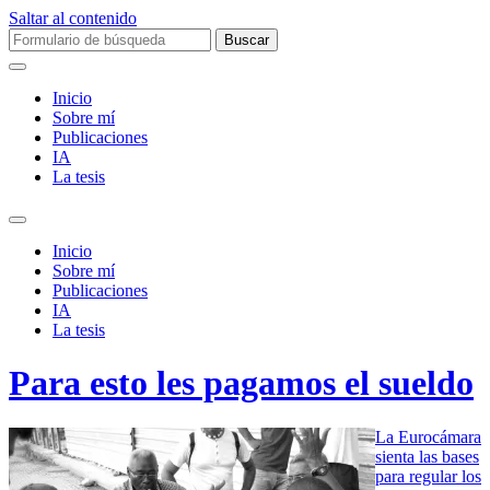
Saltar al contenido
Buscar:
Inicio
Sobre mí­
Publicaciones
IA
La tesis
Alternar
el
Inicio
campo
Sobre mí­
de
Publicaciones
búsqueda
IA
La tesis
Para esto les pagamos el sueldo
La Eurocámara
sienta las bases
para regular los