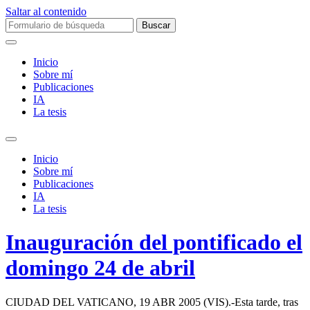
Saltar al contenido
Buscar:
Inicio
Sobre mí­
Publicaciones
IA
La tesis
Alternar
el
Inicio
campo
Sobre mí­
de
Publicaciones
búsqueda
IA
La tesis
Inauguración del pontificado el
domingo 24 de abril
CIUDAD DEL VATICANO, 19 ABR 2005 (VIS).-Esta tarde, tras