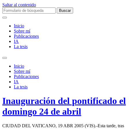
Saltar al contenido
Buscar:
Inicio
Sobre mí­
Publicaciones
IA
La tesis
Alternar
el
Inicio
campo
Sobre mí­
de
Publicaciones
búsqueda
IA
La tesis
Inauguración del pontificado el
domingo 24 de abril
CIUDAD DEL VATICANO, 19 ABR 2005 (VIS).-Esta tarde, tras