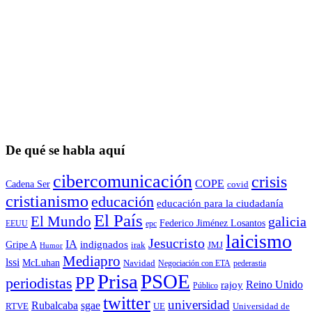
De qué se habla aquí
cibercomunicación
crisis
COPE
Cadena Ser
covid
cristianismo
educación
educación para la ciudadaní­a
El País
El Mundo
galicia
Federico Jiménez Losantos
EEUU
epc
laicismo
Jesucristo
IA
Gripe A
indignados
irak
JMJ
Humor
Mediapro
lssi
McLuhan
Navidad
Negociación con ETA
pederastia
Prisa
PSOE
PP
periodistas
Reino Unido
rajoy
Público
twitter
universidad
sgae
Rubalcaba
RTVE
UE
Universidad de