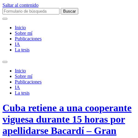
Saltar al contenido
Buscar:
Inicio
Sobre mí­
Publicaciones
IA
La tesis
Alternar
el
Inicio
campo
Sobre mí­
de
Publicaciones
búsqueda
IA
La tesis
Cuba retiene a una cooperante
viguesa durante 15 horas por
apellidarse Bacardí – Gran