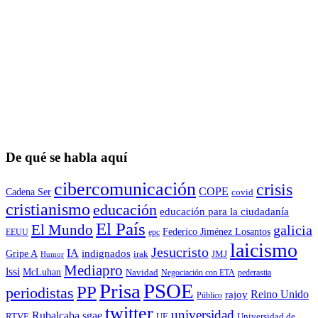
De qué se habla aquí
cibercomunicación
crisis
COPE
Cadena Ser
covid
cristianismo
educación
educación para la ciudadaní­a
El País
El Mundo
galicia
Federico Jiménez Losantos
EEUU
epc
laicismo
Jesucristo
IA
Gripe A
indignados
irak
JMJ
Humor
Mediapro
lssi
McLuhan
Navidad
Negociación con ETA
pederastia
Prisa
PSOE
PP
periodistas
Reino Unido
rajoy
Público
twitter
universidad
sgae
Rubalcaba
RTVE
UE
Universidad de