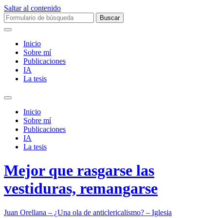
Saltar al contenido
Buscar:
Inicio
Sobre mí­
Publicaciones
IA
La tesis
Alternar
el
Inicio
campo
Sobre mí­
de
Publicaciones
búsqueda
IA
La tesis
Mejor que rasgarse las
vestiduras, remangarse
Juan Orellana – ¿Una ola de anticlericalismo? – Iglesia