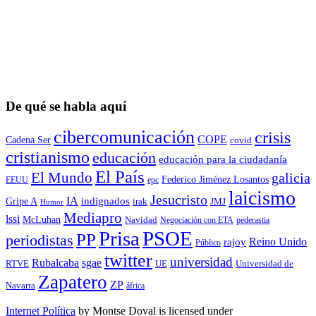
De qué se habla aquí
cibercomunicación
crisis
COPE
Cadena Ser
covid
cristianismo
educación
educación para la ciudadaní­a
El País
El Mundo
galicia
Federico Jiménez Losantos
EEUU
epc
laicismo
Jesucristo
IA
Gripe A
indignados
irak
JMJ
Humor
Mediapro
lssi
McLuhan
Navidad
Negociación con ETA
pederastia
Prisa
PSOE
PP
periodistas
Reino Unido
rajoy
Público
twitter
universidad
sgae
Rubalcaba
RTVE
UE
Universidad de
Zapatero
ZP
Navarra
áfrica
Internet Política
by
Montse Doval
is licensed under