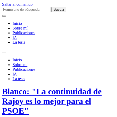
Saltar al contenido
Buscar:
Inicio
Sobre mí­
Publicaciones
IA
La tesis
Alternar
el
Inicio
campo
Sobre mí­
de
Publicaciones
búsqueda
IA
La tesis
Blanco: "La continuidad de
Rajoy es lo mejor para el
PSOE"