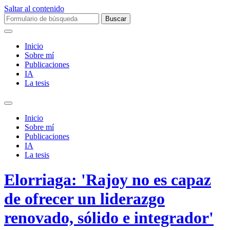
Saltar al contenido
Buscar:
Inicio
Sobre mí­
Publicaciones
IA
La tesis
Alternar
el
Inicio
campo
Sobre mí­
de
Publicaciones
búsqueda
IA
La tesis
Elorriaga: 'Rajoy no es capaz
de ofrecer un liderazgo
renovado, sólido e integrador'