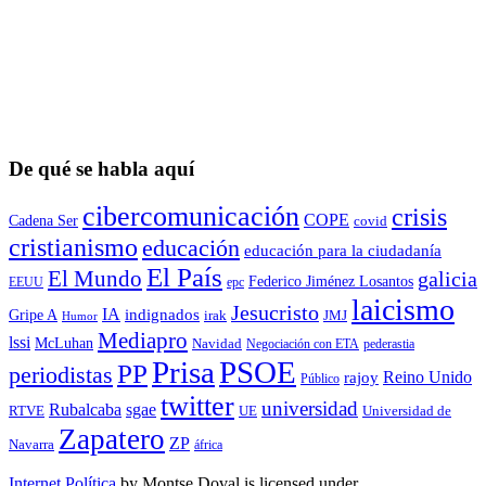
De qué se habla aquí
cibercomunicación
crisis
COPE
Cadena Ser
covid
cristianismo
educación
educación para la ciudadaní­a
El País
El Mundo
galicia
Federico Jiménez Losantos
EEUU
epc
laicismo
Jesucristo
IA
Gripe A
indignados
irak
JMJ
Humor
Mediapro
lssi
McLuhan
Navidad
Negociación con ETA
pederastia
Prisa
PSOE
PP
periodistas
Reino Unido
rajoy
Público
twitter
universidad
sgae
Rubalcaba
RTVE
UE
Universidad de
Zapatero
ZP
Navarra
áfrica
Internet Política
by
Montse Doval
is licensed under