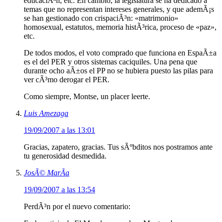
educaciÃ³n, etc. En cambio, la legislatura se ha dedicado a
temas que no representan intereses generales, y que ademÃ¡s
se han gestionado con crispaciÃ³n: «matrimonio»
homosexual, estatutos, memoria histÃ³rica, proceso de «paz»,
etc.
De todos modos, el voto comprado que funciona en EspaÃ±a
es el del PER y otros sistemas caciquiles. Una pena que
durante ocho aÃ±os el PP no se hubiera puesto las pilas para
ver cÃ³mo derogar el PER.
Como siempre, Montse, un placer leerte.
Luis Amezaga
19/09/2007 a las 13:01
Gracias, zapatero, gracias. Tus sÃºbditos nos postramos ante
tu generosidad desmedida.
JosÃ© MarÃ­a
19/09/2007 a las 13:54
PerdÃ³n por el nuevo comentario: