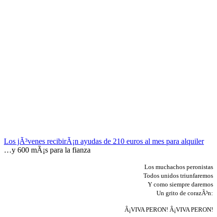
Los jÃ³venes recibirÃ¡n ayudas de 210 euros al mes para alquiler
…y 600 mÃ¡s para la fianza
Los muchachos peronistas
Todos unidos triunfaremos
Y como siempre daremos
Un grito de corazÃ³n:
Â¡VIVA PERON! Â¡VIVA PERON!