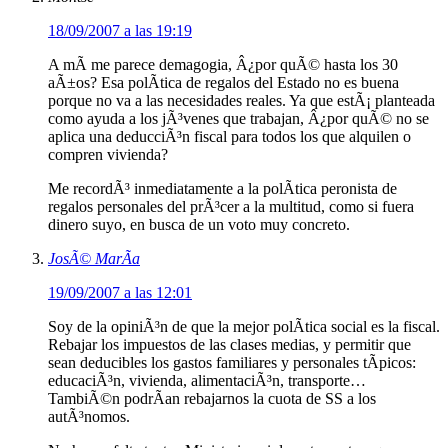
18/09/2007 a las 19:19
A mÃ­ me parece demagogia, Â¿por quÃ© hasta los 30
aÃ±os? Esa polÃ­tica de regalos del Estado no es buena
porque no va a las necesidades reales. Ya que estÃ¡ planteada
como ayuda a los jÃ³venes que trabajan, Â¿por quÃ© no se
aplica una deducciÃ³n fiscal para todos los que alquilen o
compren vivienda?
Me recordÃ³ inmediatamente a la polÃ­tica peronista de
regalos personales del prÃ³cer a la multitud, como si fuera
dinero suyo, en busca de un voto muy concreto.
JosÃ© MarÃ­a
19/09/2007 a las 12:01
Soy de la opiniÃ³n de que la mejor polÃ­tica social es la fiscal.
Rebajar los impuestos de las clases medias, y permitir que
sean deducibles los gastos familiares y personales tÃ­picos:
educaciÃ³n, vivienda, alimentaciÃ³n, transporte…
TambiÃ©n podrÃ­an rebajarnos la cuota de SS a los
autÃ³nomos.