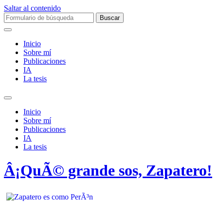
Saltar al contenido
Buscar:
Inicio
Sobre mí­
Publicaciones
IA
La tesis
Alternar
el
Inicio
campo
Sobre mí­
de
Publicaciones
búsqueda
IA
La tesis
Â¡QuÃ© grande sos, Zapatero!