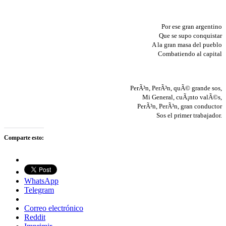
Por ese gran argentino
Que se supo conquistar
A la gran masa del pueblo
Combatiendo al capital
PerÃ³n, PerÃ³n, quÃ© grande sos,
Mi General, cuÃ¡nto valÃ©s,
PerÃ³n, PerÃ³n, gran conductor
Sos el primer trabajador.
Comparte esto:
WhatsApp
Telegram
Correo electrónico
Reddit