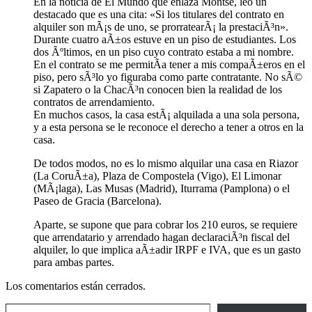
En la noticia de El Mundo que enlaza Montse, leo un
destacado que es una cita: «Si los titulares del contrato en
alquiler son mÃ¡s de uno, se prorratearÃ¡ la prestaciÃ³n».
Durante cuatro aÃ±os estuve en un piso de estudiantes. Los
dos Ãºltimos, en un piso cuyo contrato estaba a mi nombre.
En el contrato se me permitÃ­a tener a mis compaÃ±eros en el
piso, pero sÃ³lo yo figuraba como parte contratante. No sÃ©
si Zapatero o la ChacÃ³n conocen bien la realidad de los
contratos de arrendamiento.
En muchos casos, la casa estÃ¡ alquilada a una sola persona,
y a esta persona se le reconoce el derecho a tener a otros en la
casa.
De todos modos, no es lo mismo alquilar una casa en Riazor
(La CoruÃ±a), Plaza de Compostela (Vigo), El Limonar
(MÃ¡laga), Las Musas (Madrid), Iturrama (Pamplona) o el
Paseo de Gracia (Barcelona).
Aparte, se supone que para cobrar los 210 euros, se requiere
que arrendatario y arrendado hagan declaraciÃ³n fiscal del
alquiler, lo que implica aÃ±adir IRPF e IVA, que es un gasto
para ambas partes.
Los comentarios están cerrados.
Escribe tu correo electrónico…