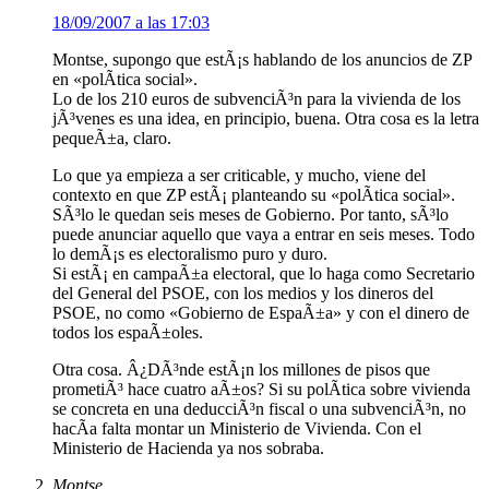
18/09/2007 a las 17:03
Montse, supongo que estÃ¡s hablando de los anuncios de ZP
en «polÃ­tica social».
Lo de los 210 euros de subvenciÃ³n para la vivienda de los
jÃ³venes es una idea, en principio, buena. Otra cosa es la letra
pequeÃ±a, claro.
Lo que ya empieza a ser criticable, y mucho, viene del
contexto en que ZP estÃ¡ planteando su «polÃ­tica social».
SÃ³lo le quedan seis meses de Gobierno. Por tanto, sÃ³lo
puede anunciar aquello que vaya a entrar en seis meses. Todo
lo demÃ¡s es electoralismo puro y duro.
Si estÃ¡ en campaÃ±a electoral, que lo haga como Secretario
del General del PSOE, con los medios y los dineros del
PSOE, no como «Gobierno de EspaÃ±a» y con el dinero de
todos los espaÃ±oles.
Otra cosa. Â¿DÃ³nde estÃ¡n los millones de pisos que
prometiÃ³ hace cuatro aÃ±os? Si su polÃ­tica sobre vivienda
se concreta en una deducciÃ³n fiscal o una subvenciÃ³n, no
hacÃ­a falta montar un Ministerio de Vivienda. Con el
Ministerio de Hacienda ya nos sobraba.
Montse