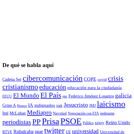
De qué se habla aquí
cibercomunicación
crisis
COPE
Cadena Ser
covid
cristianismo
educación
educación para la ciudadaní­a
El País
El Mundo
galicia
Federico Jiménez Losantos
EEUU
epc
laicismo
Jesucristo
IA
Gripe A
indignados
irak
JMJ
Humor
Mediapro
lssi
McLuhan
Navidad
Negociación con ETA
pederastia
Prisa
PSOE
PP
periodistas
Reino Unido
rajoy
Público
twitter
universidad
sgae
Rubalcaba
RTVE
UE
Universidad de