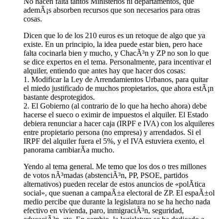
No hacen falta tantos Ministerios ni departamentos, que
ademÃ¡s absorben recursos que son necesarios para otras
cosas.
Dicen que lo de los 210 euros es un retoque de algo que ya
existe. En un principio, la idea puede estar bien, pero hace
falta cocinarla bien y mucho, y ChacÃ³n y ZP no son lo que
se dice expertos en el tema. Personalmente, para incentivar el
alquiler, entiendo que antes hay que hacer dos cosas:
1. Modificar la Ley de Arrendamientos Urbanos, para quitar
el miedo justificado de muchos propietarios, que ahora estÃ¡n
bastante desprotegidos.
2. El Gobierno (al contrario de lo que ha hecho ahora) debe
hacerse el sueco o eximir de impuestos el alquiler. El Estado
debiera renunciar a hacer caja (IRPF e IVA) con los alquileres
entre propietario persona (no empresa) y arrendados. Si el
IRPF del alquiler fuera el 5%, y el IVA estuviera exento, el
panorama cambiarÃ­a mucho.
Yendo al tema general. Me temo que los dos o tres millones
de votos nÃ³madas (abstenciÃ³n, PP, PSOE, partidos
alternativos) pueden recelar de estos anuncios de «polÃ­tica
social», que suenan a campaÃ±a electoral de ZP. El espaÃ±ol
medio percibe que durante la legislatura no se ha hecho nada
efectivo en vivienda, paro, inmigraciÃ³n, seguridad,