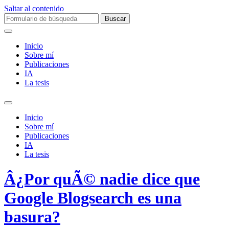
Saltar al contenido
Buscar:
Inicio
Sobre mí­
Publicaciones
IA
La tesis
Alternar
el
Inicio
campo
Sobre mí­
de
Publicaciones
búsqueda
IA
La tesis
Â¿Por quÃ© nadie dice que
Google Blogsearch es una
basura?