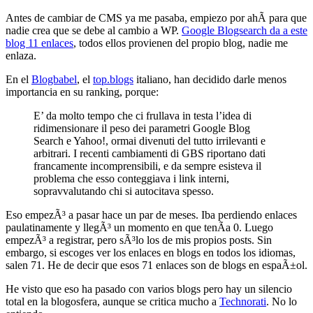
Antes de cambiar de CMS ya me pasaba, empiezo por ahÃ­ para que
nadie crea que se debe al cambio a WP.
Google Blogsearch da a este
blog 11 enlaces
, todos ellos provienen del propio blog, nadie me
enlaza.
En el
Blogbabel
, el
top.blogs
italiano, han decidido darle menos
importancia en su ranking, porque:
E’ da molto tempo che ci frullava in testa l’idea di
ridimensionare il peso dei parametri Google Blog
Search e Yahoo!, ormai divenuti del tutto irrilevanti e
arbitrari. I recenti cambiamenti di GBS riportano dati
francamente incomprensibili, e da sempre esisteva il
problema che esso conteggiava i link interni,
sopravvalutando chi si autocitava spesso.
Eso empezÃ³ a pasar hace un par de meses. Iba perdiendo enlaces
paulatinamente y llegÃ³ un momento en que tenÃ­a 0. Luego
empezÃ³ a registrar, pero sÃ³lo los de mis propios posts. Sin
embargo, si escoges ver los enlaces en blogs en todos los idiomas,
salen 71. He de decir que esos 71 enlaces son de blogs en espaÃ±ol.
He visto que eso ha pasado con varios blogs pero hay un silencio
total en la blogosfera, aunque se critica mucho a
Technorati
. No lo