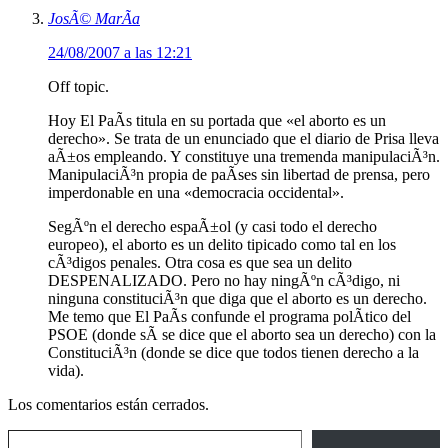
JosÃ© MarÃ­a
24/08/2007 a las 12:21
Off topic.
Hoy El PaÃ­s titula en su portada que «el aborto es un
derecho». Se trata de un enunciado que el diario de Prisa lleva
aÃ±os empleando. Y constituye una tremenda manipulaciÃ³n.
ManipulaciÃ³n propia de paÃ­ses sin libertad de prensa, pero
imperdonable en una «democracia occidental».
SegÃºn el derecho espaÃ±ol (y casi todo el derecho
europeo), el aborto es un delito tipicado como tal en los
cÃ³digos penales. Otra cosa es que sea un delito
DESPENALIZADO. Pero no hay ningÃºn cÃ³digo, ni
ninguna constituciÃ³n que diga que el aborto es un derecho.
Me temo que El PaÃ­s confunde el programa polÃ­tico del
PSOE (donde sÃ­ se dice que el aborto sea un derecho) con la
ConstituciÃ³n (donde se dice que todos tienen derecho a la
vida).
Los comentarios están cerrados.
Escribe tu correo electrónico…