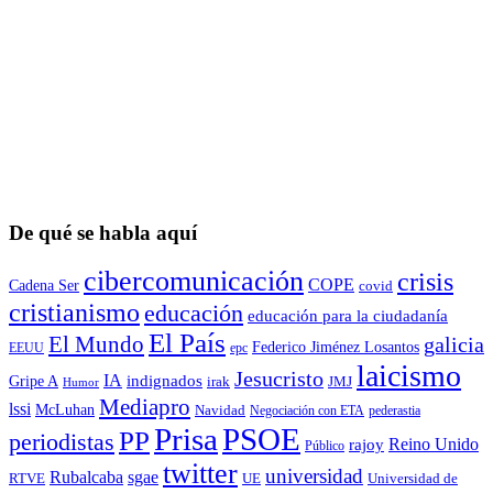
De qué se habla aquí
cibercomunicación
crisis
COPE
Cadena Ser
covid
cristianismo
educación
educación para la ciudadaní­a
El País
El Mundo
galicia
Federico Jiménez Losantos
EEUU
epc
laicismo
Jesucristo
IA
Gripe A
indignados
irak
JMJ
Humor
Mediapro
lssi
McLuhan
Navidad
Negociación con ETA
pederastia
Prisa
PSOE
PP
periodistas
Reino Unido
rajoy
Público
twitter
universidad
sgae
Rubalcaba
RTVE
UE
Universidad de