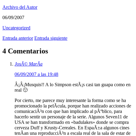
Archivo del Autor
06/09/2007
Uncategorized
Entrada anterior
Entrada siguiente
4 Comentarios
JosÃ© MarÃ­a
06/09/2007 a las 19:48
Â¡Â¡Musquis!! A lo Simpson estÃ¡s casi tan guapa como en
real 🙂
Por cierto, me parece muy interesante la forma como se ha
promocionado la pelÃ­cula, porque han realizado acciones de
comunicaciÃ³n con que han implicado al pÃºblico, para
hacerlo sentir un personaje de la serie. Algunos Seven11 de
USA se han transformado en «badulakes» donde se compra
cerveza Duff y Krusty-Cereales. En EspaÃ±a algunos cines
tenÃ­an una reproducciÃ³n a escala real de la sala de estar de