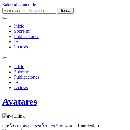
Saltar al contenido
Buscar:
Inicio
Sobre mí­
Publicaciones
IA
La tesis
Alternar
el
Inicio
campo
Sobre mí­
de
Publicaciones
búsqueda
IA
La tesis
Avatares
CreÃ© mi
avatar segÃºn los Simpson
… Entretenido.