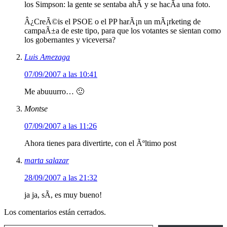
los Simpson: la gente se sentaba ahÃ­ y se hacÃ­a una foto.
Â¿CreÃ©is el PSOE o el PP harÃ¡n un mÃ¡rketing de
campaÃ±a de este tipo, para que los votantes se sientan como
los gobernantes y viceversa?
Luis Amezaga
07/09/2007 a las 10:41
Me abuuurro… 🙂
Montse
07/09/2007 a las 11:26
Ahora tienes para divertirte, con el Ãºltimo post
marta salazar
28/09/2007 a las 21:32
ja ja, sÃ­, es muy bueno!
Los comentarios están cerrados.
Escribe tu correo electrónico…