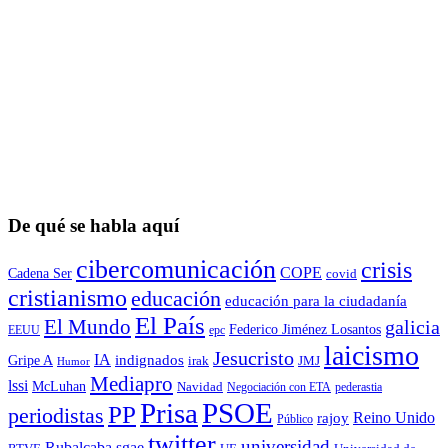
De qué se habla aquí
cibercomunicación
crisis
COPE
Cadena Ser
covid
cristianismo
educación
educación para la ciudadaní­a
El País
El Mundo
galicia
Federico Jiménez Losantos
EEUU
epc
laicismo
Jesucristo
IA
Gripe A
indignados
irak
JMJ
Humor
Mediapro
lssi
McLuhan
Navidad
Negociación con ETA
pederastia
Prisa
PSOE
PP
periodistas
Reino Unido
rajoy
Público
twitter
universidad
sgae
Rubalcaba