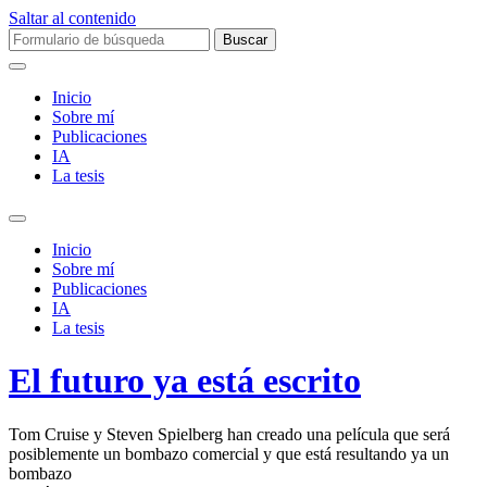
Saltar al contenido
Buscar:
Inicio
Sobre mí­
Publicaciones
IA
La tesis
Alternar
el
Inicio
campo
Sobre mí­
de
Publicaciones
búsqueda
IA
La tesis
El futuro ya está escrito
Tom Cruise y Steven Spielberg han creado una película que será
posiblemente un bombazo comercial y que está resultando ya un
bombazo