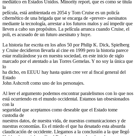
mediático en Estados Unidos. Minority report, que es como se titula
la
película, está ambientada en 2054 y Tom Cruise es un policía
cibernético de una brigada que se encarga de «prever» asesinatos
mediante la tecnología, arrestar a los futuros malos y así­ impedir que
lleven a cabo sus propósitos. La pelí­cula arranca cuando Cruise, el
poli, es acusado de un futuro asesinato y huye.
La historia fue escrita en los años 50 por Philip K. Dick, Spielberg
y Cruise decidieron llevarla al cine en 1999 pero la historia parece
estar realizándose ya en nuestra sociedad, en este inicio de siglo
marcado por el atentado a las Torres Gemelas. Y no soy la única que
lo
ha dicho, en EEUU hay hasta quien cree ver al fiscal general del
Estado
John Ashcroft como uno de los personajes.
Al leer el argumento podemos encontrar paralelismos con lo que nos
está ocurriendo en el mundo occidental. Estamos tan obsesionados
con la
seguridad que aceptamos como deseable que el Estado tome
custodia de
nuestros datos, de nuestra vida, de nuestras comunicaciones y de
nuestras economías. Es el miedo el que ha desatado esta absurda
claudicación de occidente. Llegamos a la conclusión a la que llegó