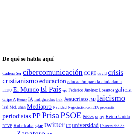
De qué se habla aquí
cibercomunicación
crisis
COPE
Cadena Ser
covid
cristianismo
educación
educación para la ciudadaní­a
El País
El Mundo
galicia
Federico Jiménez Losantos
EEUU
epc
laicismo
Jesucristo
IA
Gripe A
indignados
irak
JMJ
Humor
Mediapro
lssi
McLuhan
Navidad
Negociación con ETA
pederastia
Prisa
PSOE
PP
periodistas
Reino Unido
rajoy
Público
twitter
universidad
sgae
Rubalcaba
RTVE
UE
Universidad de
Zapatero