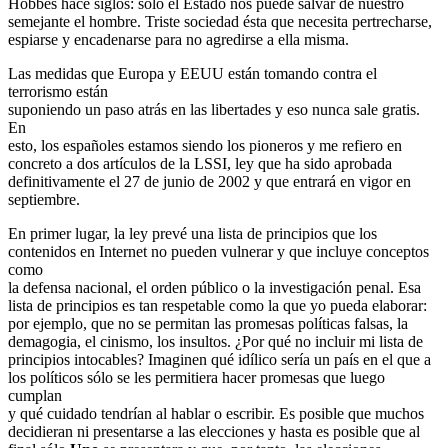
Hobbes hace siglos: sólo el Estado nos puede salvar de nuestro
semejante el hombre. Triste sociedad ésta que necesita pertrecharse,
espiarse y encadenarse para no agredirse a ella misma.
Las medidas que Europa y EEUU están tomando contra el
terrorismo están
suponiendo un paso atrás en las libertades y eso nunca sale gratis.
En
esto, los españoles estamos siendo los pioneros y me refiero en
concreto a dos artí­culos de la LSSI, ley que ha sido aprobada
definitivamente el 27 de junio de 2002 y que entrará en vigor en
septiembre.
En primer lugar, la ley prevé una lista de principios que los
contenidos en Internet no pueden vulnerar y que incluye conceptos
como
la defensa nacional, el orden público o la investigación penal. Esa
lista de principios es tan respetable como la que yo pueda elaborar:
por ejemplo, que no se permitan las promesas polí­ticas falsas, la
demagogia, el cinismo, los insultos. ¿Por qué no incluir mi lista de
principios intocables? Imaginen qué idí­lico serí­a un país en el que a
los polí­ticos sólo se les permitiera hacer promesas que luego
cumplan
y qué cuidado tendrí­an al hablar o escribir. Es posible que muchos
decidieran ni presentarse a las elecciones y hasta es posible que al