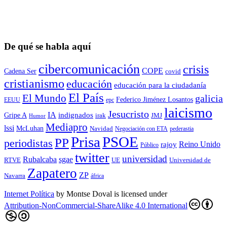
De qué se habla aquí
cibercomunicación
crisis
COPE
Cadena Ser
covid
cristianismo
educación
educación para la ciudadaní­a
El País
El Mundo
galicia
Federico Jiménez Losantos
EEUU
epc
laicismo
Jesucristo
IA
Gripe A
indignados
irak
JMJ
Humor
Mediapro
lssi
McLuhan
Navidad
Negociación con ETA
pederastia
Prisa
PSOE
PP
periodistas
Reino Unido
rajoy
Público
twitter
universidad
sgae
Rubalcaba
RTVE
UE
Universidad de
Zapatero
ZP
Navarra
áfrica
Internet Política
by
Montse Doval
is licensed under
Attribution-NonCommercial-ShareAlike 4.0 International