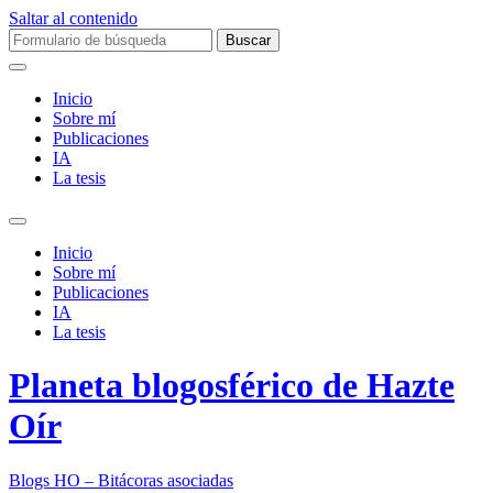
Saltar al contenido
Buscar:
Inicio
Sobre mí­
Publicaciones
IA
La tesis
Alternar
el
Inicio
campo
Sobre mí­
de
Publicaciones
búsqueda
IA
La tesis
Planeta blogosférico de Hazte
Oír
Blogs HO – Bitácoras asociadas