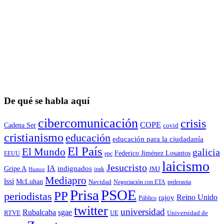
De qué se habla aquí
cibercomunicación
crisis
COPE
Cadena Ser
covid
cristianismo
educación
educación para la ciudadaní­a
El País
El Mundo
galicia
Federico Jiménez Losantos
EEUU
epc
laicismo
Jesucristo
IA
Gripe A
indignados
irak
JMJ
Humor
Mediapro
lssi
McLuhan
Navidad
Negociación con ETA
pederastia
Prisa
PSOE
PP
periodistas
Reino Unido
rajoy
Público
twitter
universidad
sgae
Rubalcaba
RTVE
UE
Universidad de