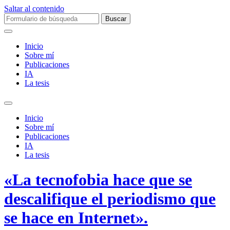
Saltar al contenido
Buscar:
Inicio
Sobre mí­
Publicaciones
IA
La tesis
Alternar
el
Inicio
campo
Sobre mí­
de
Publicaciones
búsqueda
IA
La tesis
«La tecnofobia hace que se
descalifique el periodismo que
se hace en Internet».