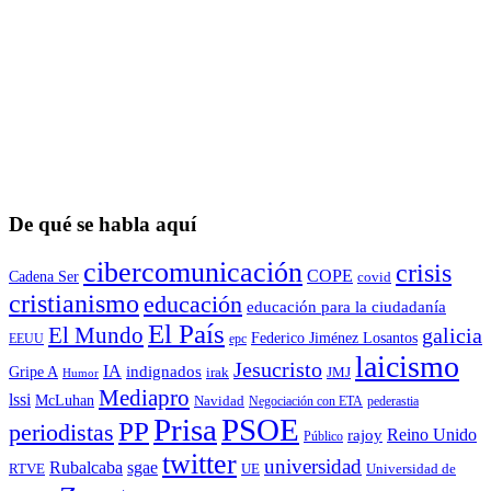
De qué se habla aquí
cibercomunicación
crisis
COPE
Cadena Ser
covid
cristianismo
educación
educación para la ciudadaní­a
El País
El Mundo
galicia
Federico Jiménez Losantos
EEUU
epc
laicismo
Jesucristo
IA
Gripe A
indignados
irak
JMJ
Humor
Mediapro
lssi
McLuhan
Navidad
Negociación con ETA
pederastia
Prisa
PSOE
PP
periodistas
Reino Unido
rajoy
Público
twitter
universidad
sgae
Rubalcaba
RTVE
UE
Universidad de