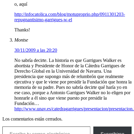
o, aquí
http://infocatolica.com/blog/motuproprio.php/0911301203-
repugnantisimo-garrigues-w-el
Thanks!
Montse
30/11/2009 a las 20:20
No sabría decirte. La historia es que Garrigues Walker es
abortista y Presidente de Honor de la Cátedra Garrigues de
Derecho Global en la Universidad de Navarra. Una
presidencia que supongo más de relumbrón que realmente
ejecutiva y que le viene por presidir la Fundación que honra la
memoria de su padre. Pues no sabría decirte qué haría yo en
ese caso, porque a Antonio Garrigues Walker no lo eligen por
honrarle a él sino que viene puesto por presidir la
Fundación…
http://www.unav.es/catedragarrigues/presentacion/presentacion
Los comentarios están cerrados.
Escribe tu correo electrónico…