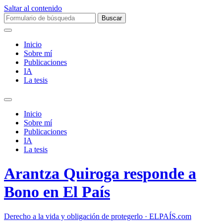
Saltar al contenido
Buscar:
Inicio
Sobre mí­
Publicaciones
IA
La tesis
Alternar
el
Inicio
campo
Sobre mí­
de
Publicaciones
búsqueda
IA
La tesis
Arantza Quiroga responde a
Bono en El País
Derecho a la vida y obligación de protegerlo · ELPAÍS.com