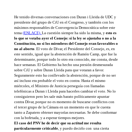
He tenido diversas conversaciones con Duran i Lleida de UDC y
presidente del grupo de CiU en el Congreso, y también con los
máximos responsables de Convergencia Democrática sobre este
tema
(ENLACE).
La cuestión siempre ha sido la misma, y
esto es
lo que se votaba ayer el Consejo: si la ley se ajustaba o no a la
Constitución, no si los miembros del Consejo eran favorables o
no al aborto
. El voto de Dívar, el Presidente del Consejo, es, en
este sentido, igual que la abstención de Ramón Camp, que fue la
determinante, porque todo lo otro era conocido, me consta, desde
hace semanas. El Gobierno ha hecho una presión desmesurada
sobre CiU y sobre Duran Lleida para que votaran a favor.
Seguramente esto ha conllevado la abstención, porque de no ser
así incluso era probable el voto en contra. Hasta el mismo
miércoles, el Ministro de Justicia perseguía con llamadas
telefónicas a Duran i Lleida para hacerles cambiar el voto. No lo
consiguieron pero les sale más barato políticamente apuntar
contra Dívar, porque no es momento de buscarse conflictos con
el tercer grupo de la Cámara en un momento en que le cuesta
tanto a Zapatero obtener mayorías necesarias. Se debe conformar
con la bofetada, y a esperar tiempos mejores.
El caso del PNV he de decir que su actitud me resulta
particularmente criticable
, y puedo decirlo con una cierta