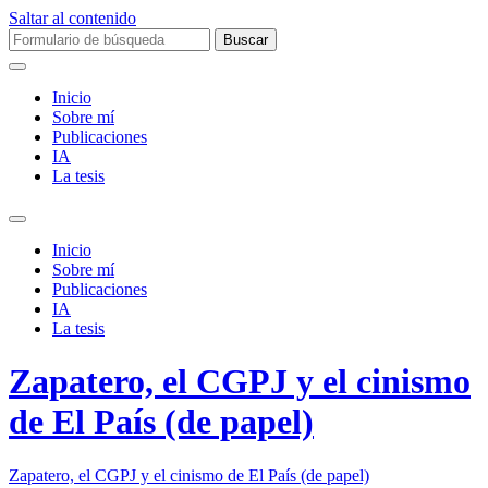
Saltar al contenido
Buscar:
Inicio
Sobre mí­
Publicaciones
IA
La tesis
Alternar
el
Inicio
campo
Sobre mí­
de
Publicaciones
búsqueda
IA
La tesis
Zapatero, el CGPJ y el cinismo
de El País (de papel)
Zapatero, el CGPJ y el cinismo de El País (de papel)