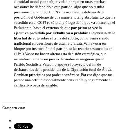
autoridad moral y con objetividad porque en otras muchas
ocasiones he defendido a este partido, algo que no resulta
precisamente popular. El PNV ha asumido la defensa de la
posición del Gobierno de una manera total y absoluta. Lo que ha
sucedido en el CGPJ es sólo el prólogo de lo que va a hacer en el
Parlamento, hasta el extremo de que
por primera vez la
ejecutiva presidida por Urkullu va a prohibir el ejercicio de la
libertad de voto
sobre el tema del aborto, como venía siendo
tradicional en cuestiones de esta naturaleza. Van a votar en
bloque por instrucción del partido, si las reacciones sociales en
el País Vasco no hacen alterar esta decisión estratégica, que
naturalmente tiene un precio. A cambio se aseguran que el
Partido Socialista Vasco no apoye el proyecto del PP de
desbancarles de la presidencia de la Diputación foral de Álava.
Cambian principios por poder económico. Por eso digo que me
parece una actitud especialmente censurable, y seguramente el
calificativo peca de amable.
Comparte esto: