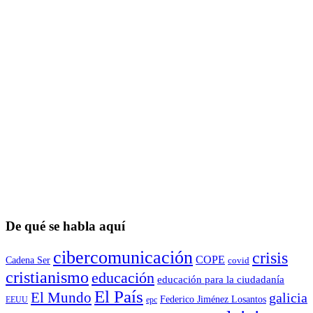
De qué se habla aquí
cibercomunicación
crisis
COPE
Cadena Ser
covid
cristianismo
educación
educación para la ciudadaní­a
El País
El Mundo
galicia
Federico Jiménez Losantos
EEUU
epc