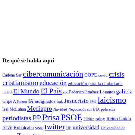
De qué se habla aquí
cibercomunicación
crisis
COPE
Cadena Ser
covid
cristianismo
educación
educación para la ciudadaní­a
El País
El Mundo
galicia
Federico Jiménez Losantos
EEUU
epc
laicismo
Jesucristo
IA
Gripe A
indignados
irak
JMJ
Humor
Mediapro
lssi
McLuhan
Navidad
Negociación con ETA
pederastia
Prisa
PSOE
PP
periodistas
Reino Unido
rajoy
Público
twitter
universidad
sgae
Rubalcaba
RTVE
UE
Universidad de