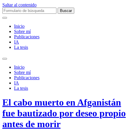
Saltar al contenido
Buscar:
Inicio
Sobre mí­
Publicaciones
IA
La tesis
Alternar
el
Inicio
campo
Sobre mí­
de
Publicaciones
búsqueda
IA
La tesis
El cabo muerto en Afganistán
fue bautizado por deseo propio
antes de morir